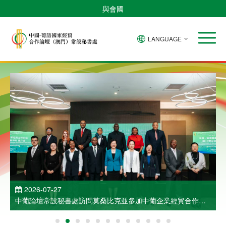
與會國
LANGUAGE
2026-07-27
中葡論壇常設秘書處訪問莫桑比克並參加中葡企業經貿合作洽
談會