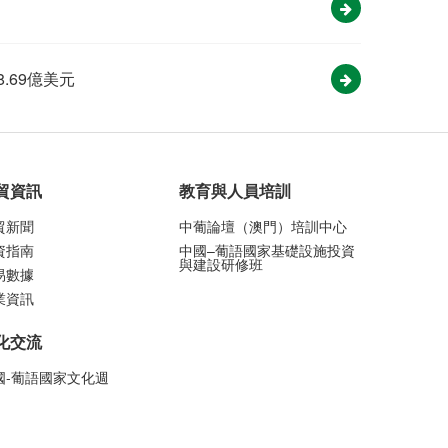
8.69億美元
貿資訊
教育與人員培訓
貿新聞
中葡論壇（澳門）培訓中心
資指南
中國–葡語國家基礎設施投資
與建設研修班
易數據
業資訊
化交流
國-葡語國家文化週