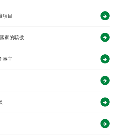
廠項目
拉國家的驕傲
作事宜
談