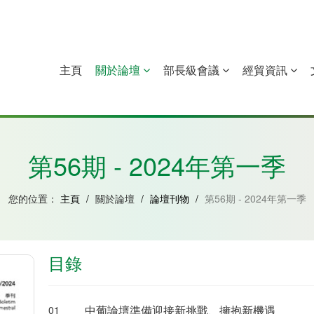
主頁
關於論壇
部長級會議
經貿資訊
中國
幾內亞比紹
赤道幾內亞
莫桑比克
第56期 - 2024年第一季
您的位置：
主頁
/
關於論壇
/
論壇刊物
/
第56期 - 2024年第一季
目錄
中葡論壇準備迎接新挑戰、擁抱新機遇
01