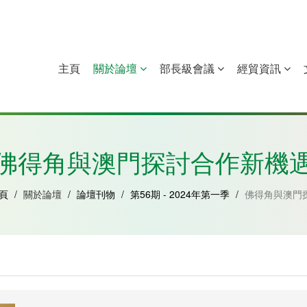
主頁
關於論壇
部長級會議
經貿資訊
中國
幾內亞比紹
赤道幾內亞
莫桑比克
佛得角與澳門探討合作新機
頁
/
關於論壇
/
論壇刊物
/
第56期 - 2024年第一季
/
佛得角與澳門