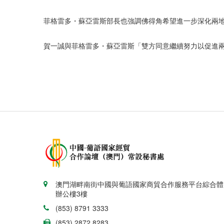
菲格雷多・蘇亞雷斯部長也強調佛得角希望進一步深化兩
賀一誠與菲格雷多・蘇亞雷斯「雙方同意繼續努力以促進
澳門湖畔南街中國與葡語國家商貿合作服務平台綜合體
辦公樓3樓
(853) 8791 3333
(853) 2872 8283