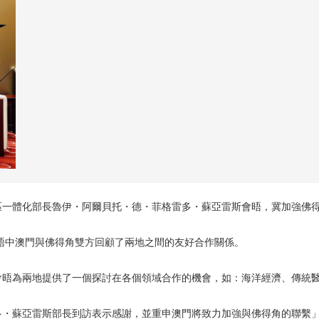
一體化部長魯伊・阿爾貝托・德・菲格雷多・蘇亞雷斯會晤，冀加強佛得
會晤中澳門與佛得角雙方回顧了兩地之間的友好合作關係。
會晤為兩地提供了一個探討在各個領域合作的機會，如：海洋經濟、傳統
多・蘇亞雷斯部長到訪表示感謝，並重申澳門將致力加強與佛得角的聯繫