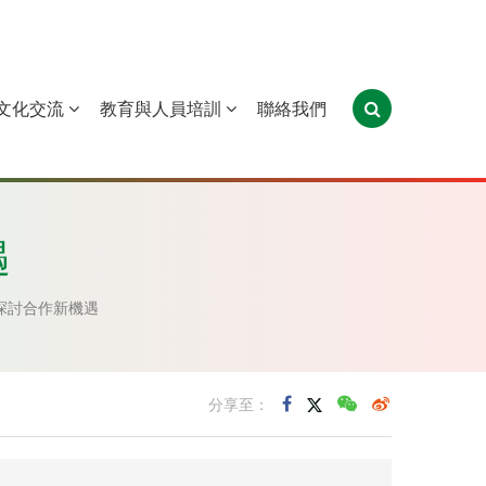
文化交流
教育與人員培訓
聯絡我們
葡萄牙
聖多美和普林西比
東帝汶
遇
探討合作新機遇
分享至：