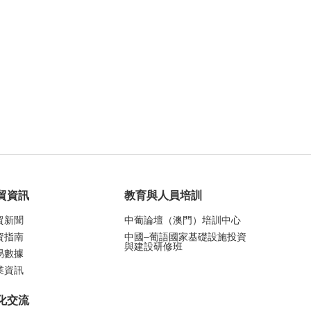
貿資訊
教育與人員培訓
貿新聞
中葡論壇（澳門）培訓中心
資指南
中國–葡語國家基礎設施投資
與建設研修班
易數據
業資訊
化交流