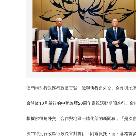
澳門特別行政區行政長官賀一誠與佛得角外交、合作與地區
會談於10月舉行的中葡論壇20周年慶祝活動期間進行。
根據佛得角外交、合作與地區一體化部的新聞稿，「是次
澳門特別行政區行政長官對魯伊・阿爾貝托・德・菲格雷