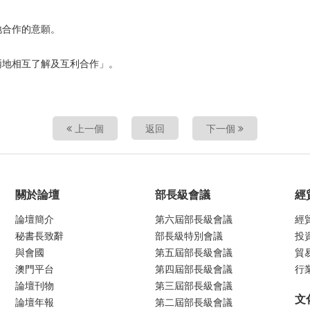
地合作的意願。
兩地相互了解及互利合作」。
上一個
返回
下一個
關於論壇
部長級會議
經
論壇簡介
第六屆部長級會議
經
秘書長致辭
部長級特別會議
投
與會國
第五屆部長級會議
貿
澳門平台
第四屆部長級會議
行
論壇刊物
第三屆部長級會議
文
論壇年報
第二屆部長級會議