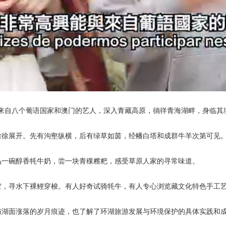
动。来自八个葡语国家和澳门的艺人，深入青藏高原，徜徉青海湖畔，身临
徐徐展开。先有沟壑纵横，后有绿草如茵，经幡白塔和成群牛羊次第可见
品一碗醇香牦牛奶，尝一块青稞糌粑，感受草原人家的寻常味道。
空，寻水下裸鲤穿梭。有人好奇试骑牦牛，有人专心浏览藏文化特色手工
与湖面涨落的岁月痕迹，也了解了环湖旅游发展与环境保护的具体实践和