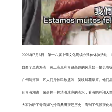
2026年7月6日，第十八届中葡文化周续办延伸体验活
自西宁至青海湖，黄土高原和青藏高原的风景如一幅长卷
在倒淌河源，艺人们身披民族盛装，笑映鲜花草原。他们
到青海湖边，俯身探一探清澈冰凉的湖水，看海鸥翱翔天
大家聆听了青海湖的沧海桑田变迁历史，看到了气候变化