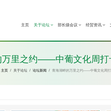
主页
关于论坛
部长级会议
经贸资讯
中国
几內亚比绍
赤道几內亚
莫桑比克
的万里之约——中葡文化周打
主页
/
关于论坛
/
论坛新闻
/
青海湖畔的万里之约——中葡文化周打