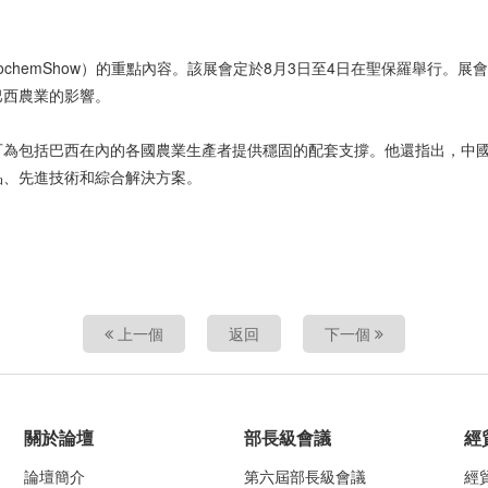
AgrochemShow）的重點內容。該展會定於8月3日至4日在聖保羅舉
巴西農業的影響。
可為包括巴西在內的各國農業生產者提供穩固的配套支撐。他還指出，中
品、先進技術和綜合解決方案。
上一個
返回
下一個
關於論壇
部長級會議
經
論壇簡介
第六屆部長級會議
經