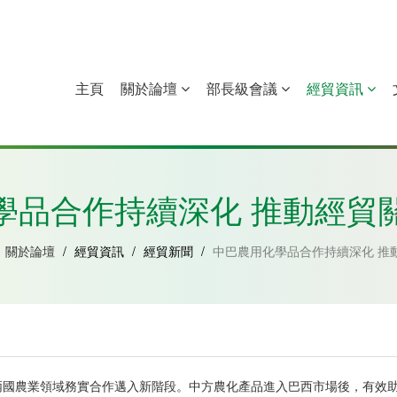
主頁
關於論壇
部長級會議
經貿資訊
中國
幾內亞比紹
赤道幾內亞
莫桑比克
學品合作持續深化 推動經貿
關於論壇
/
經貿資訊
/
經貿新聞
/
中巴農用化學品合作持續深化 推
兩國農業領域務實合作邁入新階段。中方農化產品進入巴西市場後，有效