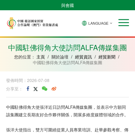
與會國
LANGUAGE
安
巴
佛
中
幾
赤
莫
葡
聖
東
哥
西
得
國
內
道
桑
萄
多
帝
拉
角
亞
幾
比
牙
美
汶
中國駐佛得角大使訪問ALFA傳媒集團
比
內
克
和
紹
亞
普
您的位置：
主頁
/
關於論壇
/
經貿資訊
/
經貿新聞
/
林
中國駐佛得角大使訪問ALFA傳媒集團
西
比
發佈時間：2026-07-08
分享至：
中國駐佛得角大使張洋近日訪問ALFA傳媒集團，並表示中方願同
該集團建立長期友好合作夥伴關係，開展多維度媒體領域的合作。
張洋大使指出，雙方可圍繞從業人員專業培訓、赴華參觀考察、傳