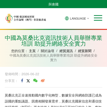
與會國
LANGUAGE
安
巴
佛
中
幾
赤
莫
葡
聖
東
哥
西
得
國
內
道
桑
萄
多
帝
拉
角
亞
幾
比
牙
美
汶
中國為莫桑比克資訊技術人員舉辦專業
比
內
克
和
培訓 助提升網絡安全實力
紹
亞
普
林
西
您的位置：
主頁
/
關於論壇
/
經貿資訊
/
經貿新聞
/
比
中國為莫桑比克資訊技術人員舉辦專業培訓 助提升網絡安全
實力
發佈時間：2026-06-22
分享至：
莫桑比克正全速推動國內數字化轉型，數據安全與網絡防護已成為
該國的重點議題。因應相關發展需求，莫桑比克國家信息和通信技