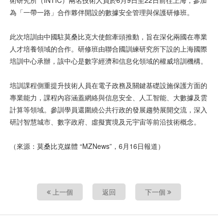
術研究所（INTIC）兩名技術人員於6月9日至22日前往上海，參加
為「一帶一路」合作夥伴開設的數據安全管理與保護研修班。
此次培訓由中國駐莫桑比克大使館牽頭推動，旨在深化兩國在專業
人才培養領域的合作。研修班由聯合國訓練研究所下設的上海國際
培訓中心承辦，該中心是數字經濟和信息化領域的權威培訓機構。
培訓課程側重提升技術人員在電子政務及關鍵基礎設施保護方面的
專業能力，課程內容涵蓋網絡與信息安全、人工智能、大數據及雲
計算等領域。參訓學員還圍繞公共行政的發展趨勢展開交流，深入
研討智慧城市、數字政府、虛擬實境及元宇宙等前沿技術概念。
（來源：莫桑比克媒體 “MZNews”，6月16日報道）
上一個
返回
下一個