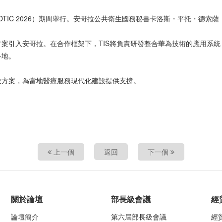
C 2026）期間舉行。安哥拉公共衛生國務秘書卡洛斯・平托・德索薩（Carlos
案引入安哥拉。在合作框架下，TIS將負責研發整合華為技術的應用系
各地。
決方案，為當地醫療服務現代化建設提供支撐。
上一個
返回
下一個
關於論壇
部長級會議
經
論壇簡介
第六屆部長級會議
經