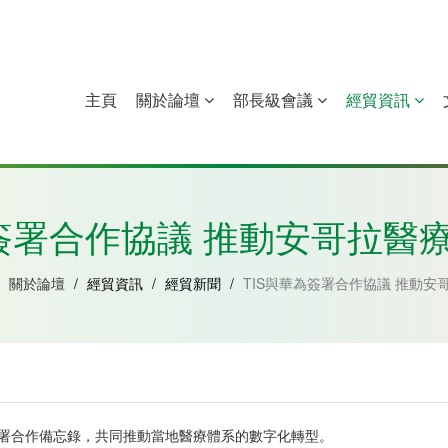
主頁
關於論壇
部長級會議
經貿資訊
中國
幾內亞比紹
赤道幾內亞
莫桑比克
為簽署合作協議 推動安哥拉醫
關於論壇
/
經貿資訊
/
經貿新聞
/
TIS與華為簽署合作協議 推動安
簽署合作備忘錄，共同推動當地醫療體系的數字化轉型。