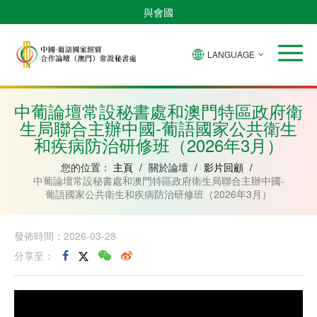
與會國
LANGUAGE
安
巴
佛
中
幾
赤
莫
葡
聖
東
哥
西
得
國
內
道
桑
萄
多
帝
拉
角
亞
幾
比
牙
美
汶
中葡論壇常設秘書處和澳門特區政府衛
比
內
克
和
生局聯合主辦中國-葡語國家公共衛生
紹
亞
普
林
和疾病防治研修班（2026年3月）
西
比
您的位置：
主頁
/
關於論壇
/
影片回顧
/
中葡論壇常設秘書處和澳門特區政府衛生局聯合主辦中國-
葡語國家公共衛生和疾病防治研修班（2026年3月）
發佈時間：2026-03-28
分享至：