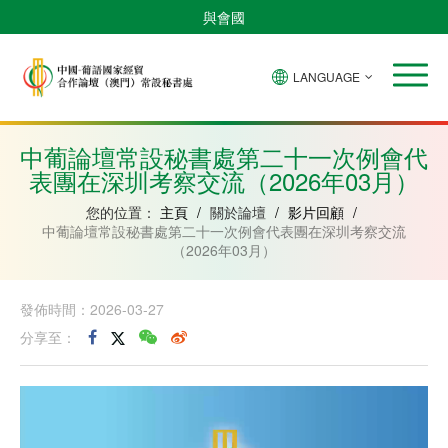
與會國
LANGUAGE
安
巴
佛
中
幾
赤
莫
葡
聖
東
哥
西
得
國
內
道
桑
萄
多
帝
拉
角
亞
幾
比
牙
美
汶
中葡論壇常設秘書處第二十一次例會代
比
內
克
和
表團在深圳考察交流（2026年03月）
紹
亞
普
林
西
您的位置：
主頁
/
關於論壇
/
影片回顧
/
比
中葡論壇常設秘書處第二十一次例會代表團在深圳考察交流
（2026年03月）
發佈時間：2026-03-27
分享至：