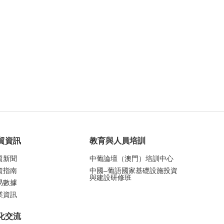
貿資訊
教育與人員培訓
貿新聞
中葡論壇（澳門）培訓中心
資指南
中國–葡語國家基礎設施投資
與建設研修班
易數據
業資訊
化交流