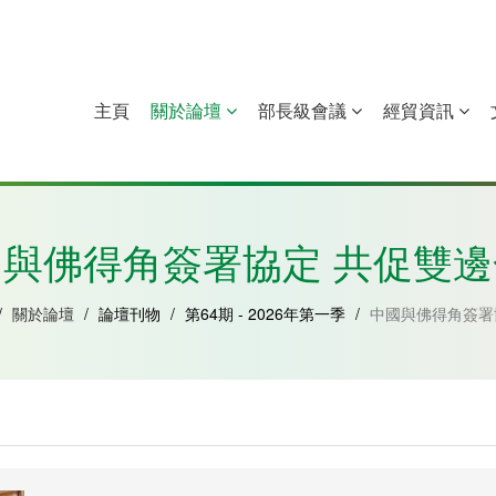
主頁
關於論壇
部長級會議
經貿資訊
中國
幾內亞比紹
赤道幾內亞
莫桑比克
與佛得角簽署協定 共促雙
/
關於論壇
/
論壇刊物
/
第64期 - 2026年第一季
/
中國與佛得角簽署