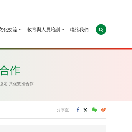
文化交流
教育與人員培訓
聯絡我們
葡萄牙
聖多美和普林西比
東帝汶
邊合作
協定 共促雙邊合作
分享至：