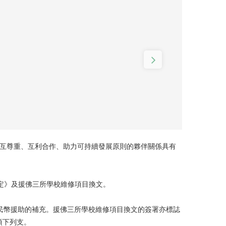
相互尊重、互利合作、助力可持續發展原則的夥伴關係具有
定》及援佛三所學校維修項目換文。
人民幣援助的補充。援佛三所學校維修項目換文的簽署亦標誌
項下列支。