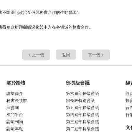
佛不斷深化政治互信與務實合作的生動體現”。
，佛得角政府願繼續深化與中方在各領域的務實合作。
上一個
返回
下一個
關於論壇
部長級會議
經
論壇簡介
第六屆部長級會議
經
秘書長致辭
部長級特別會議
投
與會國
第五屆部長級會議
貿
澳門平台
第四屆部長級會議
行
論壇刊物
第三屆部長級會議
文
論壇年報
第二屆部長級會議