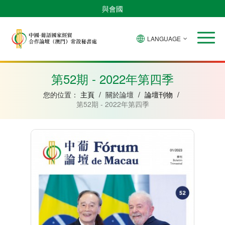
與會國
LANGUAGE
安
巴
佛
中
幾
赤
莫
葡
聖
東
哥
西
得
國
內
道
桑
萄
多
帝
拉
角
亞
幾
比
牙
美
汶
第52期 - 2022年第四季
比
內
克
和
紹
亞
普
您的位置：
主頁
/
關於論壇
/
論壇刊物
/
林
第52期 - 2022年第四季
西
比