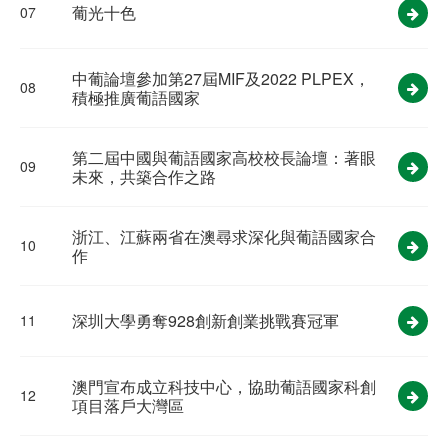
葡光十色
07
中葡論壇參加第27屆MIF及2022 PLPEX，
08
積極推廣葡語國家
第二屆中國與葡語國家高校校長論壇：著眼
09
未來，共築合作之路
浙江、江蘇兩省在澳尋求深化與葡語國家合
10
作
深圳大學勇奪928創新創業挑戰賽冠軍
11
澳門宣布成立科技中心，協助葡語國家科創
12
項目落戶大灣區