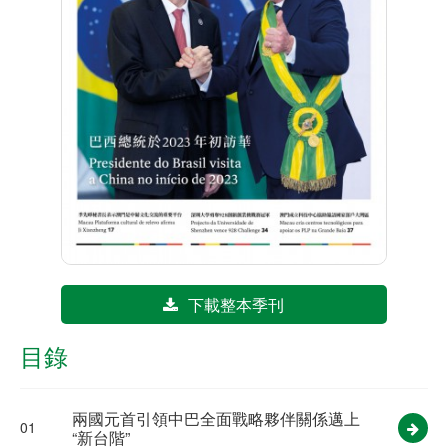
下載整本季刊
目錄
兩國元首引領中巴全面戰略夥伴關係邁上
01
“新台階”