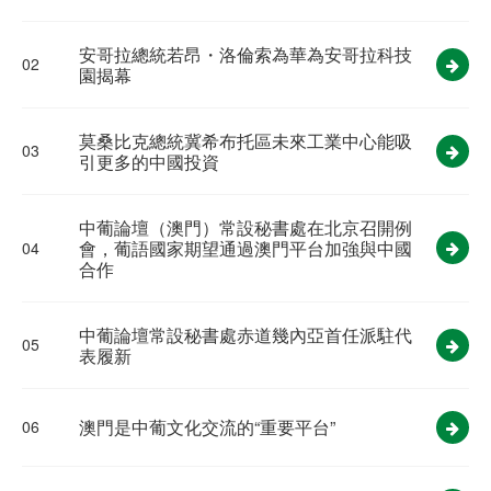
安哥拉總統若昂・洛倫索為華為安哥拉科技
02
園揭幕
莫桑比克總統冀希布托區未來工業中心能吸
03
引更多的中國投資
中葡論壇（澳門）常設秘書處在北京召開例
會，葡語國家期望通過澳門平台加強與中國
04
合作
中葡論壇常設秘書處赤道幾內亞首任派駐代
05
表履新
澳門是中葡文化交流的“重要平台”
06