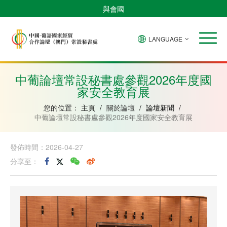
與會國
LANGUAGE
安
巴
佛
中
幾
赤
莫
葡
聖
東
哥
西
得
國
內
道
桑
萄
多
帝
拉
角
亞
幾
比
牙
美
汶
中葡論壇常設秘書處參觀2026年度國
比
內
克
和
家安全教育展
紹
亞
普
林
西
您的位置：
主頁
/
關於論壇
/
論壇新聞
/
比
中葡論壇常設秘書處參觀2026年度國家安全教育展
發佈時間：2026-04-27
分享至：