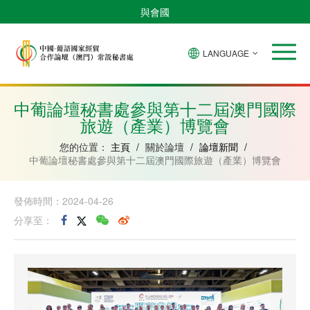
與會國
LANGUAGE
安
巴
佛
中
幾
赤
莫
葡
聖
東
哥
西
得
國
內
道
桑
萄
多
帝
拉
角
亞
幾
比
牙
美
汶
中葡論壇秘書處參與第十二屆澳門國際
比
內
克
和
旅遊（產業）博覽會
紹
亞
普
林
西
您的位置：
主頁
/
關於論壇
/
論壇新聞
/
比
中葡論壇秘書處參與第十二屆澳門國際旅遊（產業）博覽會
發佈時間：2024-04-26
分享至：