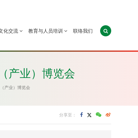
文化交流
教育与人员培训
联络我们
葡萄牙
圣多美和普林西比
东帝汶
（产业）博览会
（产业）博览会
分享至：