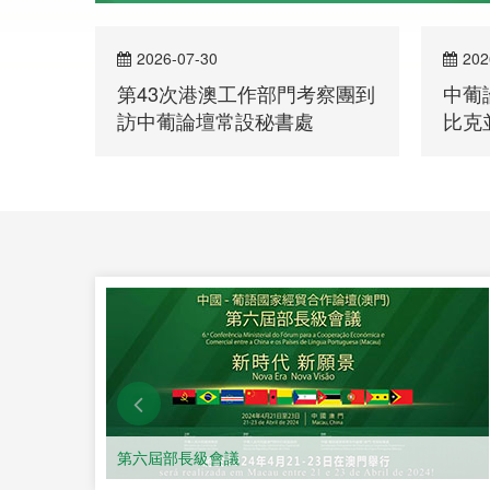
2026-07-30
202
第43次港澳工作部門考察團到
中葡
訪中葡論壇常設秘書處
比克
洽談
了解詳情
第六屆部長級會議