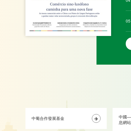
04
05
中國—
中葡合作發展基金
息網站