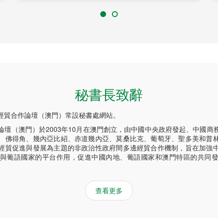
秘書長致辭
經貿合作論壇（澳門）常設秘書處網站。
論壇（澳門）於2003年10月在澳門創立，由中國中央政府發起、中國商
、佛得角、幾內亞比紹、赤道幾內亞、莫桑比克、葡萄牙、聖多美和普
經貿促進與發展為主題的非政治性政府間多邊經貿合作機制，旨在加強
與葡語國家的平台作用，促進中國內地、葡語國家和澳門特區的共同
查看更多