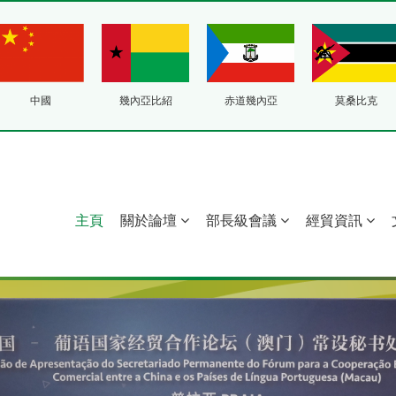
中國
幾內亞比紹
赤道幾內亞
莫桑比克
主頁
關於論壇
部長級會議
經貿資訊