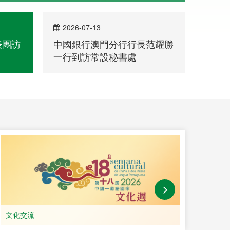
2026-07-13
202
表團訪
中國銀行澳門分行行長范耀勝
中葡
一行到訪常設秘書處
文化交流
教育