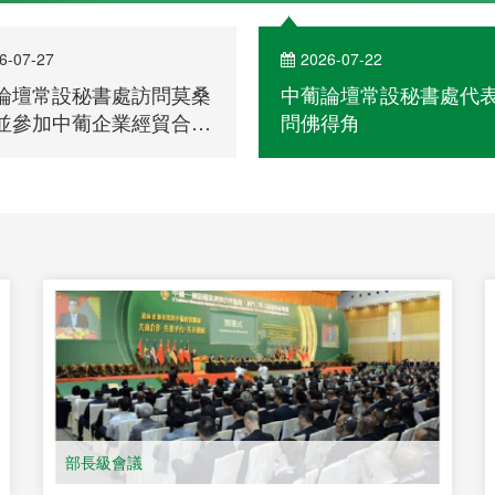
6-07-27
2026-07-22
論壇常設秘書處訪問莫桑
中葡論壇常設秘書處代
並參加中葡企業經貿合作
問佛得角
會
部長級會議