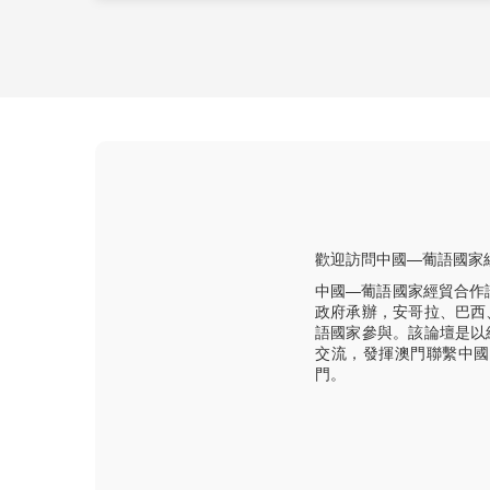
歡迎訪問中國—葡語國家
中國—葡語國家經貿合作
政府承辦，安哥拉、巴西
語國家參與。該論壇是以
交流，發揮澳門聯繫中國
門。