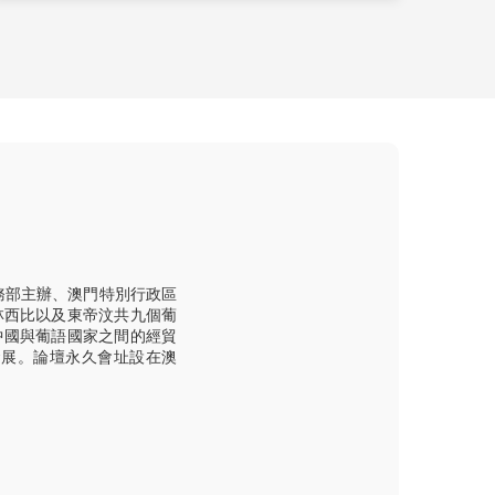
務部主辦、澳門特別行政區
林西比以及東帝汶共九個葡
中國與葡語國家之間的經貿
發展。論壇永久會址設在澳