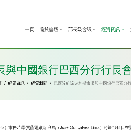
主頁
關於論壇
部長級會議
經貿資訊
中國
幾內亞比紹
赤道幾內亞
莫桑比克
長與中國銀行巴西分行行長會
壇
/
經貿資訊
/
經貿新聞
/
巴西達維諾波利斯市長與中國銀行巴西分行
olis）市長若澤·貢薩爾維斯·利馬（José Gonçalves Lima）將