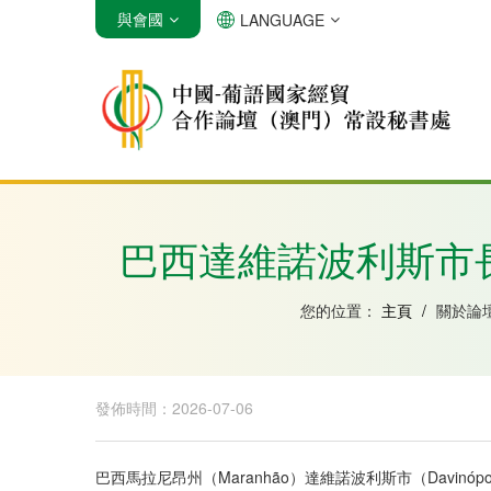
與會國
LANGUAGE
安哥拉
巴西
佛得角
巴西達維諾波利斯市
您的位置：
主頁
/
關於論
發佈時間：2026-07-06
巴西馬拉尼昂州（Maranhão）達維諾波利斯市（Davinóp