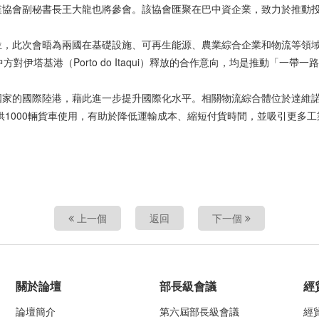
業協會副秘書長王大龍也將參會。該協會匯聚在巴中資企業，致力於推動
位，此次會晤為兩國在基礎設施、可再生能源、農業綜合企業和物流等領
，以及中方對伊塔基港（Porto do Itaqui）釋放的合作意向，均是推動
家的國際陸港，藉此進一步提升國際化水平。相關物流綜合體位於達維諾波
計每日可供1000輛貨車使用，有助於降低運輸成本、縮短付貨時間，並吸引更
上一個
返回
下一個
關於論壇
部長級會議
經
論壇簡介
第六屆部長級會議
經