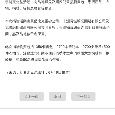
學開展公益活動，向當地孤兒及殘疾兒童捐贈書包、學習用品、衣
物、拐杖、輪椅及餐食等物資。
本次捐贈活動由莫桑比克重砂公司、非洲長城礦業開發有限公司及
克洛諾斯礦產有限公司共同參與，捐贈物資總值約159.92萬梅蒂卡
爾，惠及當地數千名學童。
此次捐贈物資包括1350個書包、2700本筆記本、2700支筆及1500
件衣物等。活動還向行動不便的弱勢學童專門捐贈六副柺杖和一輛
輪椅，並為50名孤兒提供愛心午餐。
（來源：莫桑比克通訊社，6月19日報道）
上一個
返回
下一個