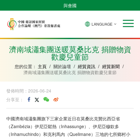
與會國
LANGUAGE
安
巴
佛
中
幾
赤
莫
葡
聖
東
哥
西
得
國
內
道
桑
萄
多
帝
拉
角
亞
幾
比
牙
美
汶
濟南域瀟集團送暖莫桑比克 捐贈物資
比
內
克
和
歡慶兒童節
紹
亞
普
林
西
您的位置：
主頁
/
關於論壇
/
經貿資訊
/
經貿新聞
/
比
濟南域瀟集團送暖莫桑比克 捐贈物資歡慶兒童節
發佈時間：2026-06-24
分享至：
中國濟南域瀟集團旗下三家企業近日在莫桑比克贊比西亞省
（Zambézia）伊尼亞鬆熱（Inhassunge）、伊尼亞穆欽多
（Inhamuchindo）和克利馬內（Quelimane）三地的七所鄉村小