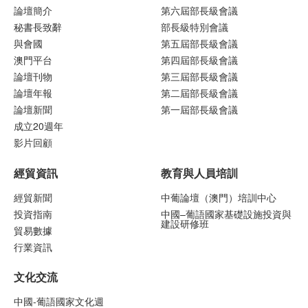
論壇簡介
第六屆部長級會議
秘書長致辭
部長級特別會議
與會國
第五屆部長級會議
澳門平台
第四屆部長級會議
論壇刊物
第三屆部長級會議
論壇年報
第二屆部長級會議
論壇新聞
第一屆部長級會議
成立20週年
影片回顧
經貿資訊
教育與人員培訓
經貿新聞
中葡論壇（澳門）培訓中心
投資指南
中國–葡語國家基礎設施投資與
建設研修班
貿易數據
行業資訊
文化交流
中國-葡語國家文化週