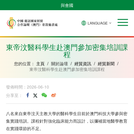
與會國
LANGUAGE
安
巴
佛
中
幾
赤
莫
葡
聖
東
哥
西
得
國
內
道
桑
萄
多
帝
拉
角
亞
幾
比
牙
美
汶
東帝汶醫科學生赴澳門參加密集培訓課
比
內
克
和
程
紹
亞
普
林
西
您的位置：
主頁
/
關於論壇
/
經貿資訊
/
經貿新聞
/
比
東帝汶醫科學生赴澳門參加密集培訓課程
發佈時間：2026-06-10
分享至：
八名來自東帝汶天主教大學的醫科學生目前於澳門科技大學參與密
集實踐培訓。課程針對強化臨床能力而設計，以彌補當地醫學教育
在實踐環節的不足。