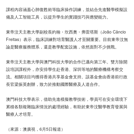
課程內容涵蓋心肺復甦術等臨床操作訓練，並結合先進醫學模擬設
備及人工智能工具，以提升學生的實踐技巧與應變能力。
東帝汶天主教大學副校長約翰・坎西奧・弗雷塔斯（João Câncio
Freitas）表示，臨床訓練對培育醫護人才至關重要。目前東帝汶無
論是醫療服務體系，還是教學配套設施，依然面對不少挑戰。
東帝汶天主教大學與澳門科技大學的合作已邁向第三年。雙方除開
設培訓課程外，亦安排學生赴香港、深圳等地的醫療機構考察交
流。相關項目均獲得香港共享基金會支持。該基金會由香港前行政
長官梁振英創辦，致力於推動國際醫療及人道合作。
澳門科技大學表示，借助先進模擬教學技術，學員可在安全環境下
累積各類複雜臨床情況的處理經驗，有助於東帝汶醫學教育發展與
醫療人才培育。
（來源：澳廣視，6月5日報道）