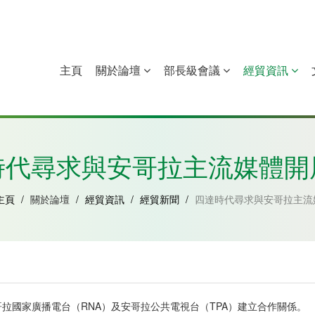
主頁
關於論壇
部長級會議
經貿資訊
中國
幾內亞比紹
赤道幾內亞
莫桑比克
時代尋求與安哥拉主流媒體開
主頁
/
關於論壇
/
經貿資訊
/
經貿新聞
/
四達時代尋求與安哥拉主流
拉國家廣播電台（RNA）及安哥拉公共電視台（TPA）建立合作關係。