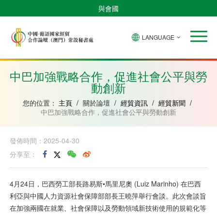
與會國
LANGUAGE
安
巴
佛
中
幾
赤
莫
葡
聖
東
哥
西
得
國
內
道
桑
萄
多
帝
拉
角
亞
幾
比
牙
美
汶
中巴加強戰略合作，促進社會公平與勞
比
內
克
和
動創新
紹
亞
普
林
西
您的位置：
主頁
/
關於論壇
/
經貿資訊
/
經貿新聞
/
比
中巴加強戰略合作，促進社會公平與勞動創新
發佈時間：2025-04-30
分享至：
4月24日，巴西勞工部長路易斯•馬里尼奧 (Luiz Marinho) 在巴西
利亞與中國人力資源社會保障部部長王曉萍舉行會談。此次會談旨
在加強兩國在就業、社會保障以及勞動領域新技術使用的規範化等