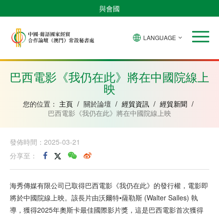
與會國
LANGUAGE
安
巴
佛
中
幾
赤
莫
葡
聖
東
哥
西
得
國
內
道
桑
萄
多
帝
拉
角
亞
幾
比
牙
美
汶
巴西電影《我仍在此》將在中國院線上
比
內
克
和
映
紹
亞
普
林
西
您的位置：
主頁
/
關於論壇
/
經貿資訊
/
經貿新聞
/
比
巴西電影《我仍在此》將在中國院線上映
發佈時間：2025-03-21
分享至：
海秀傳媒有限公司已取得巴西電影《我仍在此》的發行權，電影即
將於中國院線上映。該長片由沃爾特•薩勒斯 (Walter Salles) 執
導，獲得2025年奧斯卡最佳國際影片獎，這是巴西電影首次獲得