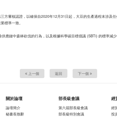
三方審核認證，以確保自2020年12月31日起，大豆的生產過程未涉及
農業標準一致。
供應鏈中森林砍伐的行為，以及根據科學碳目標倡議 (SBTi) 的標準減
上一個
返回
下一個
關於論壇
部長級會議
經
論壇簡介
第六屆部長級會議
經
秘書長致辭
部長級特別會議
投