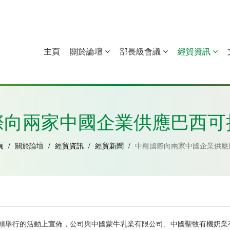
主頁
關於論壇
部長級會議
經貿資訊
中國
幾內亞比紹
赤道幾內亞
莫桑比克
際向兩家中國企業供應巴西可
頁
/
關於論壇
/
經貿資訊
/
經貿新聞
/
中糧國際向兩家中國企業供應
口碼頭舉行的活動上宣佈，公司與中國蒙牛乳業有限公司、中國聖牧有機奶業