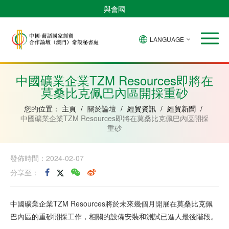
與會國
LANGUAGE
安
巴
佛
中
幾
赤
莫
葡
聖
東
哥
西
得
國
內
道
桑
萄
多
帝
拉
角
亞
幾
比
牙
美
汶
中國礦業企業TZM Resources即將在
比
內
克
和
莫桑比克佩巴內區開採重砂
紹
亞
普
林
西
您的位置：
主頁
/
關於論壇
/
經貿資訊
/
經貿新聞
/
比
中國礦業企業TZM Resources即將在莫桑比克佩巴內區開採
重砂
發佈時間：2024-02-07
分享至：
中國礦業企業TZM Resources將於未來幾個月開展在莫桑比克佩
巴內區的重砂開採工作，相關的設備安裝和測試已進人最後階段。