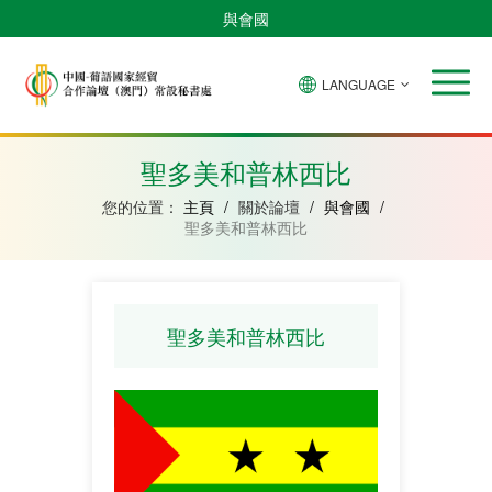
與會國
LANGUAGE
安
巴
佛
中
幾
赤
莫
葡
聖
東
哥
西
得
國
內
道
桑
萄
多
帝
拉
角
亞
幾
比
牙
美
汶
聖多美和普林西比
比
內
克
和
紹
亞
普
您的位置：
主頁
/
關於論壇
/
與會國
/
林
聖多美和普林西比
西
比
聖多美和普林西比