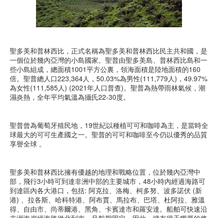
聖多美和普林西比，正式名稱為聖多美和普林西比民主共和國，是
一個位於幾內亞灣的小島國家。聖普由聖多美島、普林西比島和一
些小島組成，總面積1001平方公裏，領海面積是陸地面積的160
倍。聖普總人口223,364人，50.03%為男性(111,779人)，49.97%
為女性(111,585人) (2021年人口普查)。聖普為熱帶雨林氣候，潮
濕炎熱，全年平均氣溫為攝氏22-30度。
聖普曾為葡萄牙殖民地，19世紀以種植可可和咖啡為主，是當時全
球最大的可可生產國之一。聖普的可可和咖啡至今仍以優秀的品質
享譽全球 。
聖多美和普林西比擁有優越的地理和戰略位置，位於幾內亞灣中
部，飛行3小時可到達非洲中部的主要城市，48小時內經過海路可
到達區內各大港口，包括: 阿克拉、洛梅、柯多努、波多諾伏 (新
港) 、拉各斯、哈科特港、阿布賈、馬拉布、巴塔、杜阿拉、雅溫
得、自由市、尚蒂爾港、黑角、卡賓達市和羅安達。船舶可快速沿
非洲海岸經海路從北到南，且船期固定，因此，擁有得天獨厚的條