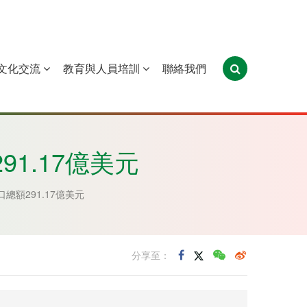
文化交流
教育與人員培訓
聯絡我們
葡萄牙
聖多美和普林西比
東帝汶
91.17億美元
總額291.17億美元
分享至：