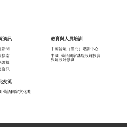
貿資訊
教育與人員培訓
貿新聞
中葡論壇（澳門）培訓中心
資指南
中國–葡語國家基礎設施投資
與建設研修班
易數據
業資訊
化交流
國-葡語國家文化週