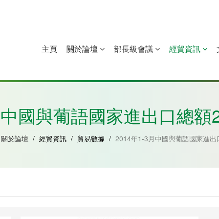
主頁
關於論壇
部長級會議
經貿資訊
中國
幾內亞比紹
赤道幾內亞
莫桑比克
3月中國與葡語國家進出口總額2
關於論壇
/
經貿資訊
/
貿易數據
/
2014年1-3月中國與葡語國家進出口