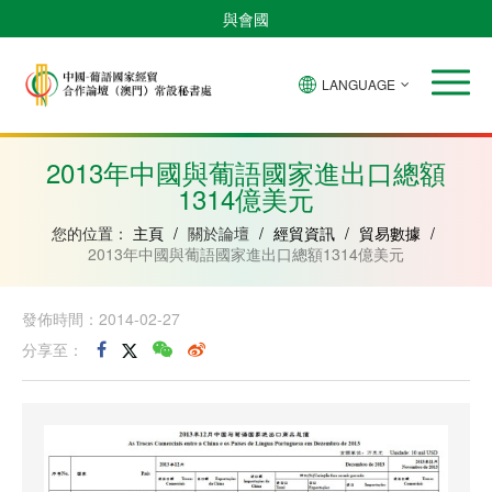
與會國
LANGUAGE
安
巴
佛
中
幾
赤
莫
葡
聖
東
哥
西
得
國
內
道
桑
萄
多
帝
拉
角
亞
幾
比
牙
美
汶
2013年中國與葡語國家進出口總額
比
內
克
和
1314億美元
紹
亞
普
林
西
您的位置：
主頁
/
關於論壇
/
經貿資訊
/
貿易數據
/
比
2013年中國與葡語國家進出口總額1314億美元
發佈時間：2014-02-27
分享至：