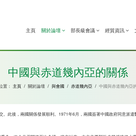
主頁
關於論壇
部長級會議
經貿資訊
中國
幾內亞比紹
赤道幾內亞
莫桑比克
中國與赤道幾內亞的關係
位置：
主頁
/
關於論壇
/
與會國
/
赤道幾內亞
/
中國與赤道幾內亞
建交。此後，兩國關係發展順利。1971年6月，兩國簽署中國政府同意派遣