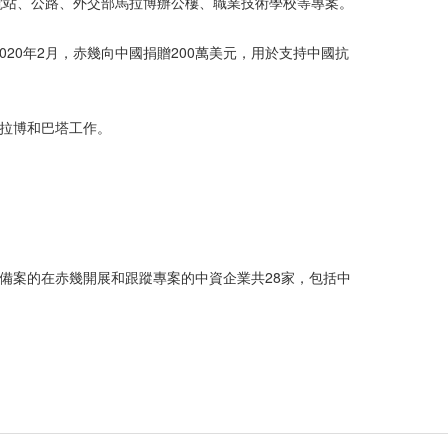
電站、公路、外交部馬拉博辦公樓、職業技術學校等專案。
020年2月，赤幾向中國捐贈200萬美元，用於支持中國抗
馬拉博和巴塔工作。
務部備案的在赤幾開展和跟蹤專案的中資企業共28家，包括中