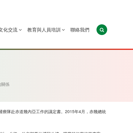
文化交流
教育與人員培訓
聯絡我們
葡萄牙
聖多美和普林西比
東帝汶
的關係
醫療隊赴赤道幾內亞工作的議定書。2015年4月，赤幾總統