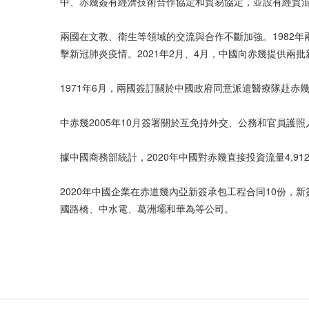
中、赤幾簽有經濟技術合作協定和貿易協定，並設有經貿
兩國在文教、衛生等領域的交流與合作不斷加強。1982年兩
擊新冠肺炎疫情。2021年2月、4月，中國向赤幾提供兩
1971年6月，兩國簽訂關於中國政府同意派遣醫療隊赴赤
中赤幾2005年10月簽署關於互免持外交、公務和官員護
據中國商務部統計，2020年中國對赤幾直接投資流量4,91
2020年中國企業在赤道幾內亞新簽承包工程合同10份，新
國路橋、中水電、葛洲壩和華為等公司。