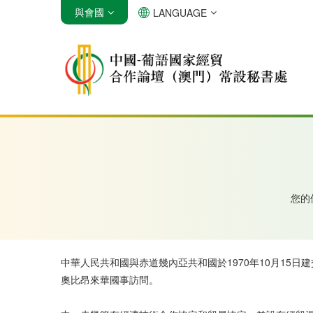
與會國
LANGUAGE
安哥拉
巴西
佛得角
您的
中華人民共和國與赤道幾內亞共和國於1970年10月15日
奧比昂來華國事訪問。