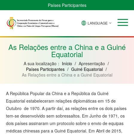
Países Participantes
LANGUAGE
Brasil
Cabo
China
Guiné-
Angola
Guiné
Verde
Bissau
Moçambique
Equatorial
As Relações entre a China e a Guiné
Equatorial
A sua localização：
Início
/
Apresentação
/
Países Participantes
/
Guiné Equatorial
/
As Relações entre a China e a Guiné Equatorial
A República Popular da China e a República da Guiné
Equatorial estabeleceram relações diplomáticas em 15 de
Outubro de 1970. A partir daí, as relações entre os dois países
tem-se desenvolvido sem sobressaltos. Em Junho de 1971, os
dois países assinaram um protocolo sobre o envio de equipas
médicas chinesas para a Guiné Equatorial. Em Abril de 2015,