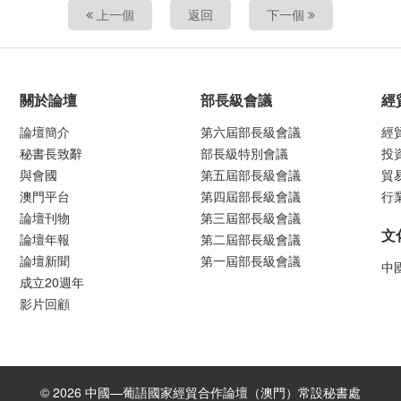
上一個
返回
下一個
關於論壇
部長級會議
經
論壇簡介
第六屆部長級會議
經
秘書長致辭
部長級特別會議
投
與會國
第五屆部長級會議
貿
澳門平台
第四屆部長級會議
行
論壇刊物
第三屆部長級會議
文
論壇年報
第二屆部長級會議
論壇新聞
第一屆部長級會議
中
成立20週年
影片回顧
© 2026 中國—葡語國家經貿合作論壇（澳門）常設秘書處