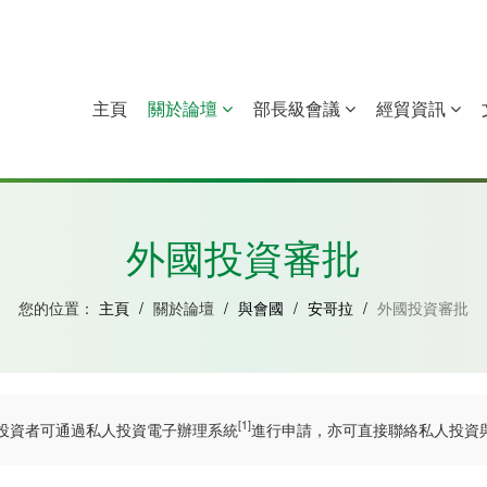
主頁
關於論壇
部長級會議
經貿資訊
中國
幾內亞比紹
赤道幾內亞
莫桑比克
外國投資審批
您的位置：
主頁
/
關於論壇
/
與會國
/
安哥拉
/
外國投資審批
[1]
投資者可通過私人投資電子辦理系統
進行申請，亦可直接聯絡私人投資