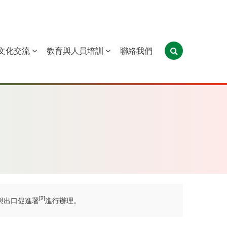
文化交流
教育與人員培訓
聯絡我們
葡萄牙
聖多美和普林西比
東帝汶
[2]
與出口促進署
進行辦理。