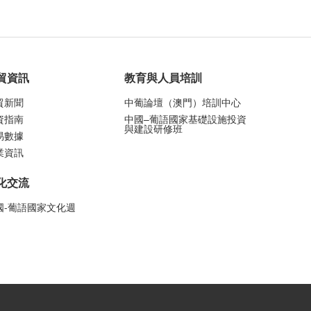
貿資訊
教育與人員培訓
貿新聞
中葡論壇（澳門）培訓中心
資指南
中國–葡語國家基礎設施投資
與建設研修班
易數據
業資訊
化交流
國-葡語國家文化週