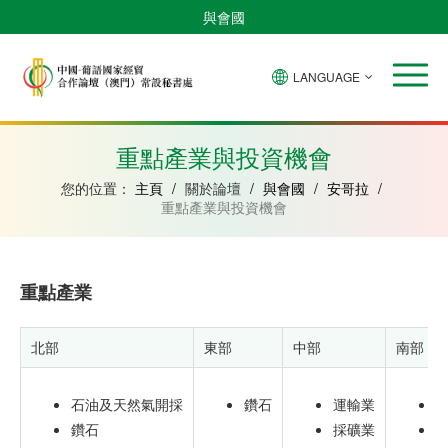
與會國
LANGUAGE
安
巴
佛
中
幾
赤
莫
葡
聖
東
哥
西
得
國
內
道
桑
萄
多
帝
拉
角
亞
幾
比
牙
美
汶
重點產業與投資機會
比
內
克
和
紹
亞
普
您的位置：
主頁
/
關於論壇
/
與會國
/
安哥拉
/
林
重點產業與投資機會
西
比
重點產業
北部
東部
中部
南部
石油及天然氣開採
鑽石
運輸業
鑽石
採礦業