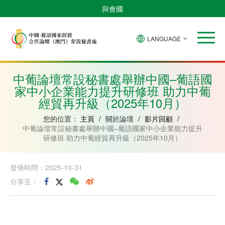
與會國
LANGUAGE
安
巴
佛
中
幾
赤
莫
葡
聖
東
哥
西
得
國
內
道
桑
萄
多
帝
拉
角
亞
幾
比
牙
美
汶
中葡論壇常設秘書處舉辦中國–葡語國
比
內
克
和
家中小企業能力提升研修班 助力中葡
紹
亞
普
林
經貿再升級（2025年10月）
西
比
您的位置：
主頁
/
關於論壇
/
影片回顧
/
中葡論壇常設秘書處舉辦中國–葡語國家中小企業能力提升
研修班 助力中葡經貿再升級（2025年10月）
發佈時間：2025-10-31
分享至：