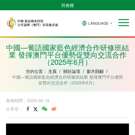
與會國
LANGUAGE
安
巴
佛
中
幾
赤
莫
葡
聖
東
哥
西
得
國
內
道
桑
萄
多
帝
拉
角
亞
幾
比
牙
美
汶
中國—葡語國家藍色經濟合作研修班結
比
內
克
和
業 發揮澳門平台優勢促雙向交流合作
紹
亞
普
林
（2025年6月）
西
比
您的位置：
主頁
/
關於論壇
/
影片回顧
/
中國—葡語國家藍色經濟合作研修班結業 發揮澳門平台優勢
促雙向交流合作（2025年6月）
發佈時間：2025-06-18
分享至：