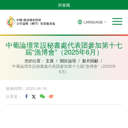
與會國
LANGUAGE
安
巴
佛
中
幾
赤
莫
葡
聖
東
哥
西
得
國
內
道
桑
萄
多
帝
拉
角
亞
幾
比
牙
美
汶
中葡論壇常設秘書處代表团參加第十七
比
內
克
和
屆“漁博會”（2025年6月）
紹
亞
普
林
西
您的位置：
主頁
/
關於論壇
/
影片回顧
/
比
中葡論壇常設秘書處代表团參加第十七屆“漁博會”（2025年
6月）
發佈時間：2025-06-16
分享至：