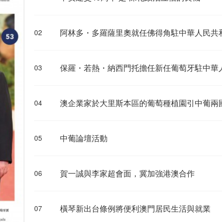
阿林多・多羅薩里奧就任佛得角駐中華人民共
02
保羅・若熱・納西門托擔任新任葡萄牙駐中華
03
澳企業家於大里斯本區的葡萄種植園引中葡兩
04
中葡論壇活動
05
賀一誠與李家超會面，冀加強港澳合作
06
橫琴新出台條例將便利澳門居民生活與就業
07