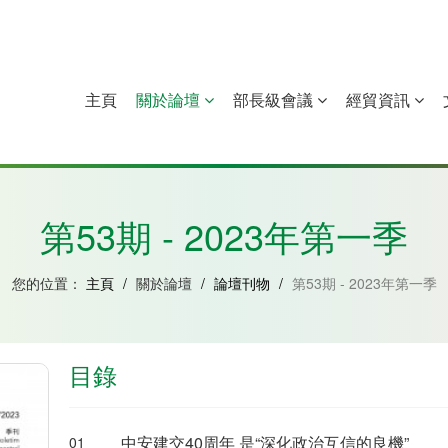
主頁
關於論壇
部長級會議
經貿資訊
中國
幾內亞比紹
赤道幾內亞
莫桑比克
第53期 - 2023年第一季
您的位置：
主頁
/
關於論壇
/
論壇刊物
/
第53期 - 2023年第一季
目錄
中安建交40周年 是“深化政治互信的良機”
01