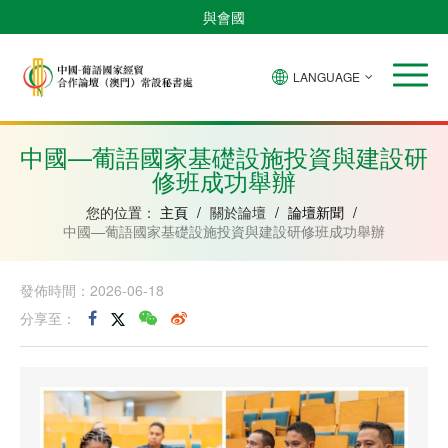
與會國
LANGUAGE
安
巴
佛
中
幾
赤
莫
葡
聖
東
哥
西
得
國
內
道
桑
萄
多
帝
拉
角
亞
幾
比
牙
美
汶
中國—葡語國家基礎設施投資與建設研
比
內
克
和
修班成功舉辦
紹
亞
普
林
西
您的位置：
主頁
/
關於論壇
/
論壇新聞
/
比
中國—葡語國家基礎設施投資與建設研修班成功舉辦
發佈時間：2026-06-18
分享至：