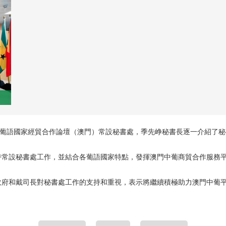
—葡語國家經貿合作論壇（澳門）常設秘書處，季先峥秘書長逐一介紹了
持常設秘書處工作，並結合各葡語國家特點，發揮澳門中葡商貿合作服務
政府和戴司長對秘書處工作的支持和重視，表示將繼續積極助力澳門中葡