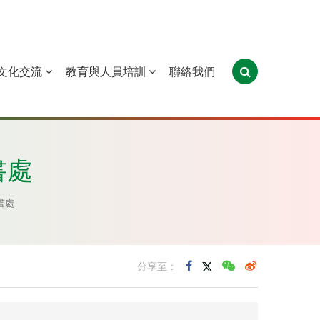
文化交流
教育與人員培訓
聯絡我們
葡萄牙
聖多美和普林西比
東帝汶
書處
書處
分享至：