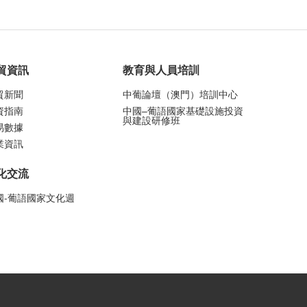
貿資訊
教育與人員培訓
貿新聞
中葡論壇（澳門）培訓中心
資指南
中國–葡語國家基礎設施投資
與建設研修班
易數據
業資訊
化交流
國-葡語國家文化週