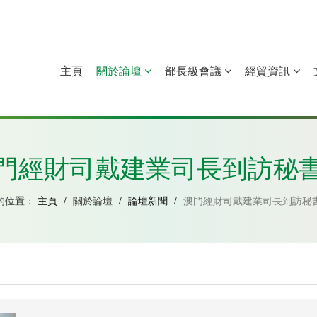
主頁
關於論壇
部長級會議
經貿資訊
中國
幾內亞比紹
赤道幾內亞
莫桑比克
門經財司戴建業司長到訪秘
的位置：
主頁
/
關於論壇
/
論壇新聞
/
澳門經財司戴建業司長到訪秘