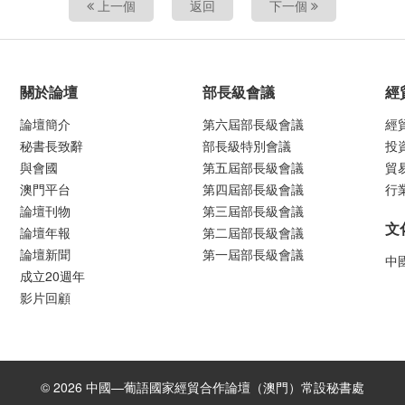
上一個
返回
下一個
關於論壇
部長級會議
經
論壇簡介
第六屆部長級會議
經
秘書長致辭
部長級特別會議
投
與會國
第五屆部長級會議
貿
澳門平台
第四屆部長級會議
行
論壇刊物
第三屆部長級會議
文
論壇年報
第二屆部長級會議
論壇新聞
第一屆部長級會議
中
成立20週年
影片回顧
© 2026 中國—葡語國家經貿合作論壇（澳門）常設秘書處