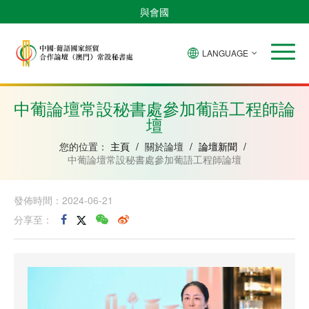
與會國
LANGUAGE
安
巴
佛
中
幾
赤
莫
葡
聖
東
哥
西
得
國
內
道
桑
萄
多
帝
拉
角
亞
幾
比
牙
美
汶
中葡論壇常設秘書處參加葡語工程師論
比
內
克
和
壇
紹
亞
普
林
西
您的位置：
主頁
/
關於論壇
/
論壇新聞
/
比
中葡論壇常設秘書處參加葡語工程師論壇
發佈時間：2024-06-21
分享至：