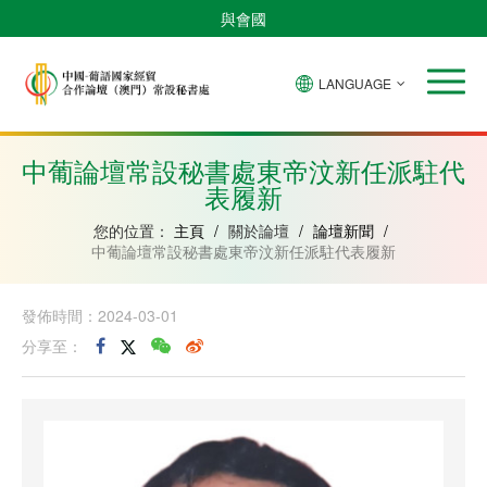
與會國
LANGUAGE
安
巴
佛
中
幾
赤
莫
葡
聖
東
哥
西
得
國
內
道
桑
萄
多
帝
拉
角
亞
幾
比
牙
美
汶
中葡論壇常設秘書處東帝汶新任派駐代
比
內
克
和
表履新
紹
亞
普
林
西
您的位置：
主頁
/
關於論壇
/
論壇新聞
/
比
中葡論壇常設秘書處東帝汶新任派駐代表履新
發佈時間：2024-03-01
分享至：