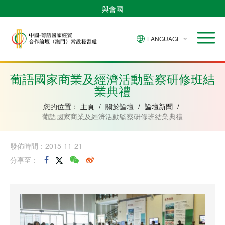
與會國
LANGUAGE
安
巴
佛
中
幾
赤
莫
葡
聖
東
哥
西
得
國
內
道
桑
萄
多
帝
拉
角
亞
幾
比
牙
美
汶
葡語國家商業及經濟活動監察研修班結
比
內
克
和
業典禮
紹
亞
普
林
西
您的位置：
主頁
/
關於論壇
/
論壇新聞
/
比
葡語國家商業及經濟活動監察研修班結業典禮
發佈時間：2015-11-21
分享至：