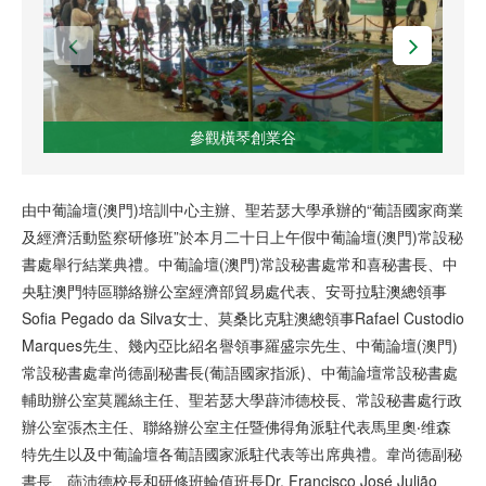
參觀橫琴創業谷
由中葡論壇(澳門)培訓中心主辦、聖若瑟大學承辦的“葡語國家商業
及經濟活動監察研修班”於本月二十日上午假中葡論壇(澳門)常設秘
書處舉行結業典禮。中葡論壇(澳門)常設秘書處常和喜秘書長、中
央駐澳門特區聯絡辦公室經濟部貿易處代表、安哥拉駐澳總領事
Sofia Pegado da Silva女士、莫桑比克駐澳總領事Rafael Custodio
Marques先生、幾內亞比紹名譽領事羅盛宗先生、中葡論壇(澳門)
常設秘書處韋尚德副秘書長(葡語國家指派)、中葡論壇常設秘書處
輔助辦公室莫麗絲主任、聖若瑟大學薜沛德校長、常設秘書處行政
辦公室張杰主任、聯絡辦公室主任暨佛得角派駐代表馬里奧‧维森
特先生以及中葡論壇各葡語國家派駐代表等出席典禮。韋尚德副秘
書長、蒒沛德校長和研修班輪值班長Dr. Francisco José Julião