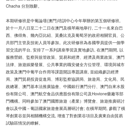
Chacha 分別致辭。
本期研修班是中葡論壇(澳門)培訓中心今年舉辦的第五個研修班,
於十一月八日至二十二日在澳門及橫琴兩地舉行, 二十一名來自巴
西、佛得角、幾內亞比紹、莫桑比克及葡萄牙的政府相關官員、公
共部門主管及技術人員等參加。此次研修班為各國學員提供一個學
習交流的平台, 安排了一系列講座學習及實地參訪, 在澳門期間, 以
服務營銷、監察與規管政策、貿易和經濟、經濟及商業政策、澳門
法律、旅遊娛樂發展、公共事業的職安健全方位管理、環境與城市
政策及澳門中葡平台作用等課題開設專題講座, 並組織參訪經濟
局、澳門貿易投資促進局、博彩監察協調局、旅遊局、文化局、民
政總署、澳門基本法推廣協會、中國銀行澳門分行、澳門自來水股
份有限公司、澳門航空食品供應股份有限公司及Hovione藥廠等部
門機構。同時參加了澳門國際旅遊（產業）博覽會、旅遊推廣研討
會以及中國－葡語國家旅遊會展高層研討會; 在橫琴期間, 參觀了橫
琴創業谷並與相關機構交流, 增進了對創業谷項目及廣東自由貿易
試驗區情況的瞭解。