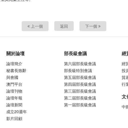
上一個
返回
下一個
關於論壇
部長級會議
經
論壇簡介
第六屆部長級會議
經
秘書長致辭
部長級特別會議
投
與會國
第五屆部長級會議
貿
澳門平台
第四屆部長級會議
行
論壇刊物
第三屆部長級會議
文
論壇年報
第二屆部長級會議
論壇新聞
第一屆部長級會議
中
成立20週年
影片回顧