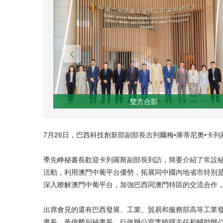
雙方合影
7月26日，巴西科技創新部副部長吉列爾梅•庫蒂尼奧•卡列羅斯（Gu
季先峥秘書長歡迎卡列羅斯副部長到訪，簡要介紹了常設秘
活動，利用澳門中葡平台優勢，拓展同中國內地省市特別
深入瞭解澳門中葡平台，加強巴西同澳門特區的交流合作
出席會見的還有巴西發展、工業、貿易和服務部高等工業發
書長，黃偉麟副秘書長，行政辦公室李曉暉主任和輔助辦