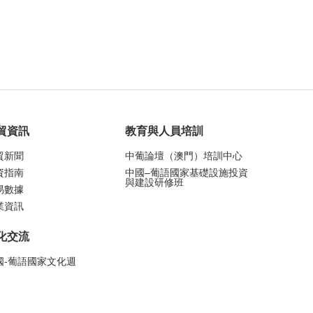
貿資訊
教育與人員培訓
貿新聞
中葡論壇（澳門）培訓中心
資指南
中國–葡語國家基礎設施投資
與建設研修班
易數據
業資訊
化交流
國-葡語國家文化週