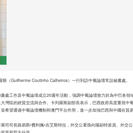
ilherme Coutinho Calheiros）一行到訪中葡論壇常設秘書處。
書處工作及中葡論壇成立20週年活動，強調中葡論壇致力於為中巴各領
是大灣區的經貿交流與合作。卡列羅斯副部長表示，巴西政府高度重視中
，並希望通過中葡論壇機制和澳門平台作用，進一步加強巴西與中國在貿
展司司長路易斯•費利佩•吉艾斯特拉，外交公署孫向陽副特派員、外交
公室莫苑梨主任等。