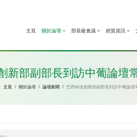
主頁
關於論壇
部長級會議
經貿資訊
中國
幾內亞比紹
赤道幾內亞
莫桑比克
創新部副部長到訪中葡論壇
：
主頁
/
關於論壇
/
論壇新聞
/
巴西科技創新部副部長到訪中葡論壇