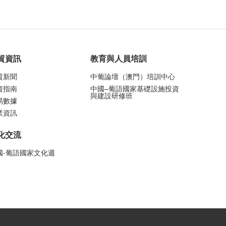
貿資訊
教育與人員培訓
貿新聞
中葡論壇（澳門）培訓中心
資指南
中國–葡語國家基礎設施投資
與建設研修班
易數據
業資訊
化交流
國-葡語國家文化週