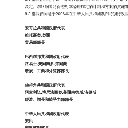
決定。聯絡網還將保證對本論壇確定的計劃和方案的實施
9.2 部長們同意于2006年在中華人民共和國澳門特別
安哥拉共和
國
政府代表
維
托
裏奧
.
奧
西
貿
易部部
長
巴西
聯
邦共和
國
政府代表
路易士
.
費爾
南多
.
弗
爾蘭
發
展、工
業
和外
貿
部部
長
佛得角共和
國
政府代表
阿
韋
利
諾
.
博尼法西
奧
.
菲
爾
南德斯
.
洛佩斯
經濟
、增
長
和
競爭
力部部
長
中
華
人民共和
國
政府代表
安民
商
務
部副部
長