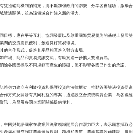
為現有雙邊磋商機制的補充，將不斷加強政府間聯繫，分享各自經驗，激勵
領域雙邊關係，並為該領域合作注入新的活力。
的共同目標，應在平等互利、協調發展以及尊重國際貿易規則的基礎上發展
企業間的交流提供便利，創造良好貿易環境。
過其他合作形式，促進其產品相互進入對方市場。
，增加市場、商品和貿易資訊交流，有助於進一步擴大雙邊貿易。
作，消除各國因採取不同規範而產生的障礙，但不影響各國已作出的承諾。
，承諾將努力建立有利於投資和保護投資的法律框架，推動簽署雙邊投資促
確定合作方式及開發有共同利益的專案，通過設立合資或獨資企業，為各國
資資訊，為發展各國企業間關係提供便利。
作用，中國與葡語國家在農業與漁業領域開展合作潛力巨大，表示願意採取
，優先考慮在研究制訂農業發展規劃、種植和養殖、農業基礎設施建設、農