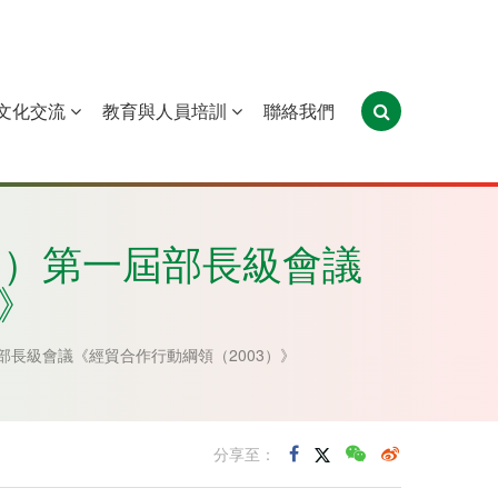
文化交流
教育與人員培訓
聯絡我們
葡萄牙
聖多美和普林西比
東帝汶
澳門）第一屆部長級會議
》
屆部長級會議《經貿合作行動綱領（2003）》
分享至：