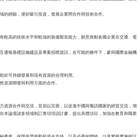
等領域的經驗，便於吸引投資，發展企業間合作與技術合作。
域具有較高的技術水平和較強的裝備製造能力，願意推動各國企業在交通、
，相互通報基礎設施建設及專案招標資訊，在可能的條件下，參與國際金融
有助於可持續發展和現有資源的合理利用。
自然資源開發與利用方面的合作。
邊人力資源合作與交流，並加以完善，以促進中國與葡語國家的經貿交流，
同意在本論壇諸多領域制訂專項培訓計畫，提出具體項目，加強在教育和職
常設秘書處，保障所需後勤和資金支持，以及必要的聯絡，以落實擬實施的