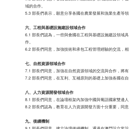
域的合作。
5.3 部長們表示，願意分享各國在農業發展和漁業生產
六、工程
與
基
礎設
施建
設領
域合作
6.1 部長們認為，一些與會國在工程與基礎設施建設領
作。
6.2 部長們同意，加強技術和承包工程管理經驗的交流
七、自然
資
源
領
域合作
7.1 部長們同意，加強在自然資源領域的交流與合作，將
7.2 部長們同意，在互利、互補原則的基礎上加強各國在
八、人力
資
源
開發領
域合作
8.1 部長們同意，在論壇框架內加強中國與葡語國家雙
8.2 部長們認為，教育在人力資源開發方面十分重要，
九、後
續機
制
9.1 部長們同意，建立論壇後續機制，通過在澳門設立