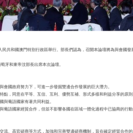
華人民共和國澳門特別行政區舉行。部長們認為，召開本論壇將為與會國發
葡萄牙和東帝汶部長出席本次論壇。
信在與會國政府努力下，可進一步發掘雙邊合作發展的巨大潛力。
各具特點，同意在平等、互信、互利、優勢互補、形式多樣和利益分享的原
中國與葡語國家有著共同利益。
中國與葡語國家經貿合作，但並不影響各國在區域一體化過程中已協商的行
訪和交流、高官磋商等方式，加強和完善雙邊磋商機制，旨在確定經貿合作