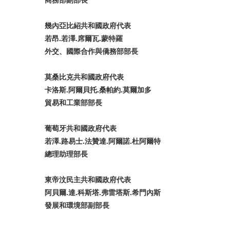
幾內亞
比
紹
共和
國
政府代表
若昂
.
若
澤
.
席
爾
瓦
.
蒙特
羅
外交、
國際
合作
與僑務
部部
長
莫桑比克共和
國
政府代表
卡洛斯
.
阿
爾貝
托
.
桑帕
約
.
莫
爾
加多
貿
易和工
業
部部
長
葡萄牙共和
國
政府代表
若
澤
.
路易士
.
法
贊達
.
阿
爾諾
.
杜阿
爾
特
總
理助理部
長
東
帝汶民主共和
國
政府代表
阿
貝爾
.
達
.
科斯塔
.
弗雷塔斯
.
希
門內
斯
發
展和
環
境部副部
長