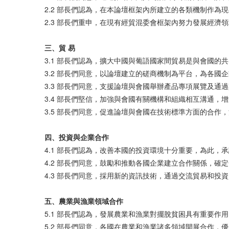
2.2 部長們認為，在本論壇框架內所建立的各類機制作
2.3 部長們重申，在現有經貿混委會框架內努力發展經濟
三、
貿
易
3.1 部長們認為，擴大中國與葡語國家間貿易是與會國
3.2 部長們同意，以論壇建立的磋商機制為平台，為各國
3.3 部長們同意，支援論壇與會國舉辦產品專項展覽及通
3.4 部長們堅信，加強與會國有關機構和組織相互溝通
3.5 部長們同意，促進論壇與會國在技術標準方面的合
四、投
資與
企
業
合作
4.1 部長們認為，改善本國的投資環境十分重要，為此
4.2 部長們同意，鼓勵和推動各國企業建立合作關係，
4.3 部長們同意，採用新的資訊技術，通過交流貿易和投
五、
農業與漁業領
域合作
5.1 部長們認為，發展農業和漁業對擺脫貧困具有重要
5.2 部長們同意，各國在農業和漁業諸多領域開展合作