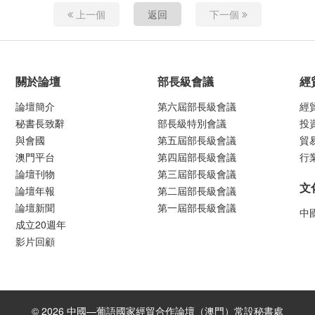
上一個
返回
下一個
關於論壇
部長級會議
經
論壇簡介
第六屆部長級會議
經
秘書長致辭
部長級特別會議
投
與會國
第五屆部長級會議
貿
澳門平台
第四屆部長級會議
行
論壇刊物
第三屆部長級會議
文
論壇年報
第二屆部長級會議
論壇新聞
第一屆部長級會議
中
成立20週年
影片回顧
© 2026 中國—葡語國家經貿合作論壇（澳門）常設秘書處