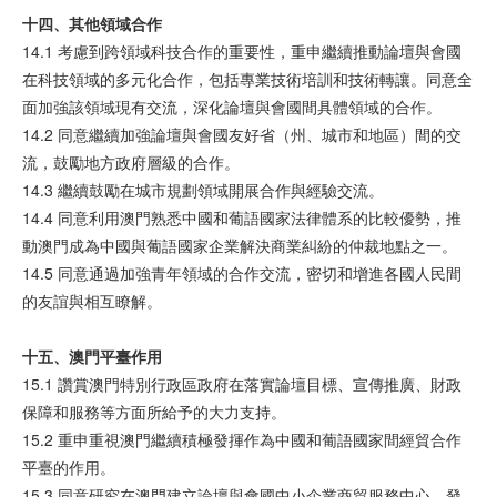
十四、其他
領
域合作
14.1 考慮到跨領域科技合作的重要性，重申繼續推動論壇與會國
在科技領域的多元化合作，包括專業技術培訓和技術轉讓。同意全
面加強該領域現有交流，深化論壇與會國間具體領域的合作。
14.2 同意繼續加強論壇與會國友好省（州、城市和地區）間的交
流，鼓勵地方政府層級的合作。
14.3 繼續鼓勵在城市規劃領域開展合作與經驗交流。
14.4 同意利用澳門熟悉中國和葡語國家法律體系的比較優勢，推
動澳門成為中國與葡語國家企業解決商業糾紛的仲裁地點之一。
14.5 同意通過加強青年領域的合作交流，密切和增進各國人民間
的友誼與相互瞭解。
十五、澳
門
平
臺
作用
15.1 讚賞澳門特別行政區政府在落實論壇目標、宣傳推廣、財政
保障和服務等方面所給予的大力支持。
15.2 重申重視澳門繼續積極發揮作為中國和葡語國家間經貿合作
平臺的作用。
15.3 同意研究在澳門建立論壇與會國中小企業商貿服務中心，發