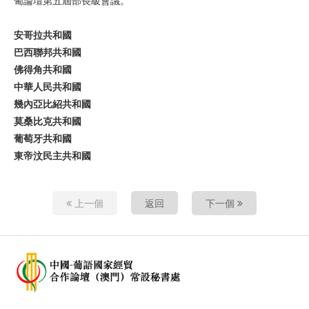
葡論壇第五屆部長級會議。
安哥拉共和
國
巴西
聯
邦共和
國
佛得角共和
國
中
華
人民共和
國
幾內亞
比
紹
共和
國
莫桑比克共和
國
葡萄牙共和
國
東
帝汶民主共和
國
上一個
返回
下一個