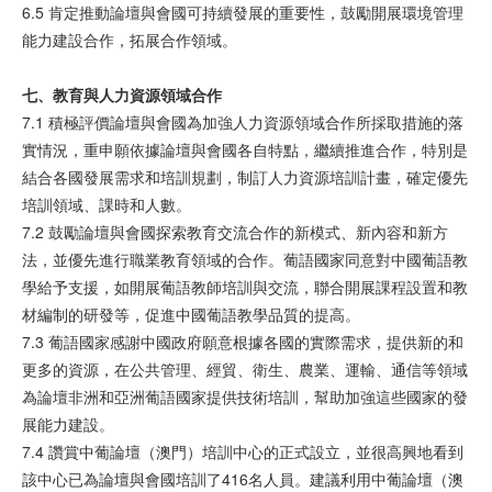
6.5 肯定推動論壇與會國可持續發展的重要性，鼓勵開展環境管理
能力建設合作，拓展合作領域。
七、教育
與
人力
資
源
領
域合作
7.1 積極評價論壇與會國為加強人力資源領域合作所採取措施的落
實情況，重申願依據論壇與會國各自特點，繼續推進合作，特別是
結合各國發展需求和培訓規劃，制訂人力資源培訓計畫，確定優先
培訓領域、課時和人數。
7.2 鼓勵論壇與會國探索教育交流合作的新模式、新內容和新方
法，並優先進行職業教育領域的合作。葡語國家同意對中國葡語教
學給予支援，如開展葡語教師培訓與交流，聯合開展課程設置和教
材編制的研發等，促進中國葡語教學品質的提高。
7.3 葡語國家感謝中國政府願意根據各國的實際需求，提供新的和
更多的資源，在公共管理、經貿、衛生、農業、運輸、通信等領域
為論壇非洲和亞洲葡語國家提供技術培訓，幫助加強這些國家的發
展能力建設。
7.4 讚賞中葡論壇（澳門）培訓中心的正式設立，並很高興地看到
該中心已為論壇與會國培訓了416名人員。建議利用中葡論壇（澳