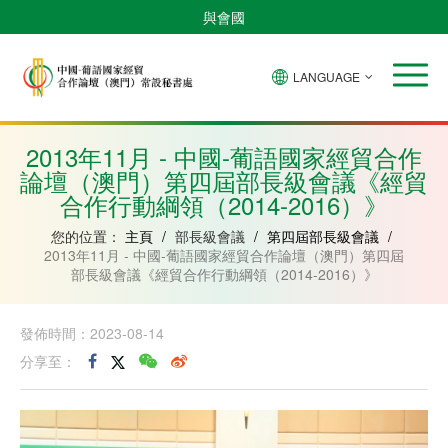
與會國
LANGUAGE
安
巴
佛
中
幾
赤
莫
葡
聖
東
哥
西
得
國
內
道
桑
萄
多
帝
拉
角
亞
幾
比
牙
美
汶
2013年11月 - 中國-葡語國家經貿合作
比
內
克
和
論壇（澳門）第四屆部長級會議《經貿
紹
亞
普
林
合作行動綱領（2014-2016）》
西
比
您的位置：
主頁
/
部長級會議
/
第四屆部長級會議
/
2013年11月 - 中國-葡語國家經貿合作論壇（澳門）第四屆
部長級會議《經貿合作行動綱領（2014-2016）》
發佈時間：2023-08-14
分享至：