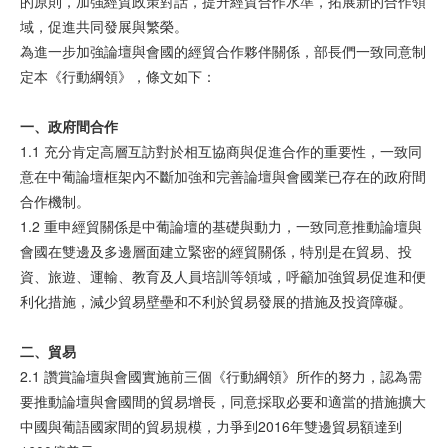
的原則，加強經貿政策對話，提升經貿合作水準，拓展新的合作領
域，促進共同發展與繁榮。
為進一步加強論壇與會國的經貿合作夥伴關係，部長們一致同意制
定本《行動綱領》，條文如下：
一、政府
間
合作
1.1 充分肯定高層互訪對於相互協商與促進合作的重要性，一致同
意在中葡論壇框架內不斷加強和完善論壇與會國業已存在的政府間
合作機制。
1.2 重申經貿關係是中葡論壇的基礎與動力，一致同意推動論壇與
會國在雙邊及多邊層面建立緊密的經貿關係，特別是在貿易、投
資、旅遊、運輸、教育及人員培訓等領域，呼籲加強貿易促進和便
利化措施，減少貿易壁壘和不利於貿易發展的措施及投資障礙。
二、
貿
易
2.1 讚賞論壇與會國實施前三個《行動綱領》所作的努力，認為需
要推動論壇與會國間的貿易增長，同意採取必要和適當的措施擴大
中國與葡語國家間的貿易規模，力爭到2016年雙邊貿易額達到