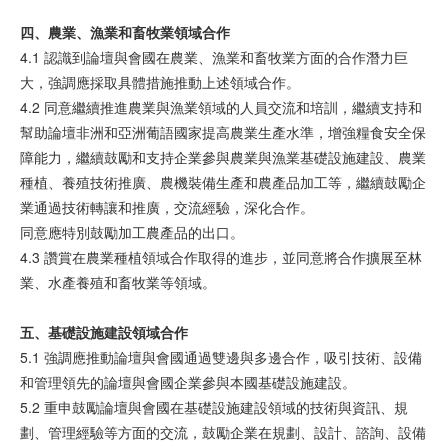
四、
農業
、
漁業
和畜牧
業領
域合作
4.1 認識到論壇與會國在農業、漁業和畜牧業方面的合作潛力巨
大，強調應採取具體措施推動上述領域合作。
4.2 同意繼續推進農業與漁業領域的人員交流和培訓，繼續支持和
幫助論壇非洲和亞洲葡語國家提高農業生產水準，增強糧食安全保
障能力，繼續鼓勵和支持企業參與農業與漁業基礎設施建設、農業
種植、養殖技術推廣、農機裝備生產和農產品加工等，繼續鼓勵企
業通過技術轉讓和推廣，交流經驗，深化合作。
同意應特別鼓勵加工農產品的出口。
4.3 讚賞在農業種植領域合作取得的進步，並同意將合作擴展至林
業、水產養殖和畜牧業等領域。
五、基
礎設
施建
設領
域合作
5.1 強調應推動論壇與會國通過雙邊與多邊合作，吸引技術、設備
和管理領先的論壇與會國企業參與本國基礎設施建設。
5.2 重申鼓勵論壇與會國在基礎設施建設領域的技術與資訊、規
劃、管理經驗等方面的交流，鼓勵企業在規劃、設計、諮詢、設備