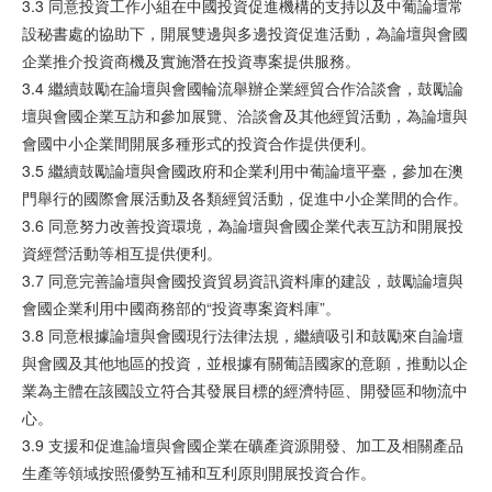
3.3 同意投資工作小組在中國投資促進機構的支持以及中葡論壇常
設秘書處的協助下，開展雙邊與多邊投資促進活動，為論壇與會國
企業推介投資商機及實施潛在投資專案提供服務。
3.4 繼續鼓勵在論壇與會國輪流舉辦企業經貿合作洽談會，鼓勵論
壇與會國企業互訪和參加展覽、洽談會及其他經貿活動，為論壇與
會國中小企業間開展多種形式的投資合作提供便利。
3.5 繼續鼓勵論壇與會國政府和企業利用中葡論壇平臺，參加在澳
門舉行的國際會展活動及各類經貿活動，促進中小企業間的合作。
3.6 同意努力改善投資環境，為論壇與會國企業代表互訪和開展投
資經營活動等相互提供便利。
3.7 同意完善論壇與會國投資貿易資訊資料庫的建設，鼓勵論壇與
會國企業利用中國商務部的“投資專案資料庫”。
3.8 同意根據論壇與會國現行法律法規，繼續吸引和鼓勵來自論壇
與會國及其他地區的投資，並根據有關葡語國家的意願，推動以企
業為主體在該國設立符合其發展目標的經濟特區、開發區和物流中
心。
3.9 支援和促進論壇與會國企業在礦產資源開發、加工及相關產品
生產等領域按照優勢互補和互利原則開展投資合作。