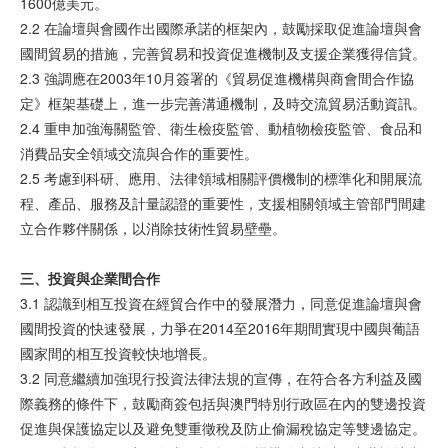
1600億美元。
2.2 在論壇與會國作出國際承諾的框架內，鼓勵採取促進論壇與會
國間貿易的措施，完善貿易和投資促進機制及支援企業獲得信貸。
2.3 強調應在2003年10月簽署的《貿易促進機構與商會間合作協
定》框架基礎上，進一步完善溝通機制，及時交流貿易活動資訊。
2.4 重申加強海關監管、衛生檢疫監管、動植物檢疫監管、食品和
消費品安全領域交流與合作的重要性。
2.5 考慮到科研、應用、法律領域相關評價機制的標準化和開展流
程、產品、服務及計量認證的重要性，支援相關領域主管部門間建
立合作夥伴關係，以消除技術性貿易壁壘。
三、投
資與
企
業間
合作
3.1 認識到相互投資在經貿合作中的發展潛力，同意促進論壇與會
國間投資的快速發展，力爭在2014至2016年期間實現中國與葡語
國家間的相互投資較快地增長。
3.2 同意繼續加強現行投資法律法規的宣傳，在符合各方利益及國
際義務的條件下，鼓勵商簽包括與澳門特別行政區在內的雙邊投資
促進與保護協定以及避免雙重徵稅及防止偷漏稅協定等雙邊協定。