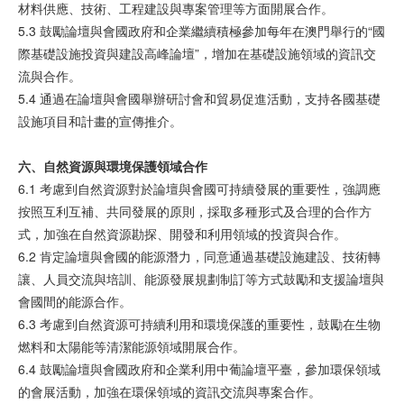
材料供應、技術、工程建設與專案管理等方面開展合作。
5.3 鼓勵論壇與會國政府和企業繼續積極參加每年在澳門舉行的“國
際基礎設施投資與建設高峰論壇”，增加在基礎設施領域的資訊交
流與合作。
5.4 通過在論壇與會國舉辦研討會和貿易促進活動，支持各國基礎
設施項目和計畫的宣傳推介。
六、自然
資
源
與環
境保
護領
域合作
6.1 考慮到自然資源對於論壇與會國可持續發展的重要性，強調應
按照互利互補、共同發展的原則，採取多種形式及合理的合作方
式，加強在自然資源勘探、開發和利用領域的投資與合作。
6.2 肯定論壇與會國的能源潛力，同意通過基礎設施建設、技術轉
讓、人員交流與培訓、能源發展規劃制訂等方式鼓勵和支援論壇與
會國間的能源合作。
6.3 考慮到自然資源可持續利用和環境保護的重要性，鼓勵在生物
燃料和太陽能等清潔能源領域開展合作。
6.4 鼓勵論壇與會國政府和企業利用中葡論壇平臺，參加環保領域
的會展活動，加強在環保領域的資訊交流與專案合作。