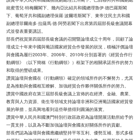
統蜜雪兒·特梅爾閣下、幾內亞比紹共和國總理魯伊·德巴羅斯閣
下、葡萄牙共和國副總理保羅·波爾塔斯閣下、東帝汶民主共和國
副總理菲爾南多·拉薩馬·德·阿勞若閣下出席第四屆部長級會議開幕
式並發表重要講話。
部長們祝賀第四屆部長級會議的召開暨論壇成立十周年，回顧了論
壇成立十年來中國與葡語國家經貿合作發展的狀況，積極評價論壇
與會國為履行2003年、2006年、2010年分別簽署的《經貿合作行
動綱領》（以下簡稱《行動綱領》）框架下的相關承諾所作的努力
和取得的豐碩成果。
讚賞論壇與會國在《行動綱領》確定的領域所作的不懈努力，尤其
是為推動與會國相互瞭解、加強經貿合作夥伴關係所作的努力。
讚賞中國政府在第三屆部長級會議上宣佈的在經濟、金融、農業、
教育與人力資源、衛生等領域支持論壇非洲和亞洲葡語國家經貿發
展的舉措，並高興地看到這些舉措得到圓滿的落實。
讚賞中華人民共和國澳門特別行政區政府為論壇開展活動所給予的
一貫支持，以及為不斷加強論壇與會國友好關係所作的貢獻。
部長們認為論壇與會國應繼續堅持平等互利、優勢互補、形式多樣