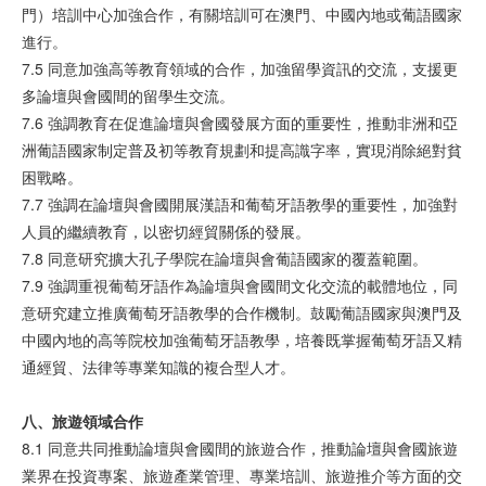
門）培訓中心加強合作，有關培訓可在澳門、中國內地或葡語國家
進行。
7.5 同意加強高等教育領域的合作，加強留學資訊的交流，支援更
多論壇與會國間的留學生交流。
7.6 強調教育在促進論壇與會國發展方面的重要性，推動非洲和亞
洲葡語國家制定普及初等教育規劃和提高識字率，實現消除絕對貧
困戰略。
7.7 強調在論壇與會國開展漢語和葡萄牙語教學的重要性，加強對
人員的繼續教育，以密切經貿關係的發展。
7.8 同意研究擴大孔子學院在論壇與會葡語國家的覆蓋範圍。
7.9 強調重視葡萄牙語作為論壇與會國間文化交流的載體地位，同
意研究建立推廣葡萄牙語教學的合作機制。鼓勵葡語國家與澳門及
中國內地的高等院校加強葡萄牙語教學，培養既掌握葡萄牙語又精
通經貿、法律等專業知識的複合型人才。
八、旅
遊領
域合作
8.1 同意共同推動論壇與會國間的旅遊合作，推動論壇與會國旅遊
業界在投資專案、旅遊產業管理、專業培訓、旅遊推介等方面的交