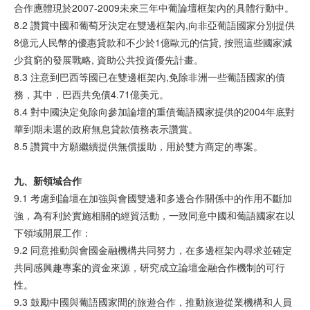
合作應體現於2007-2009未來三年中葡論壇框架內的具體行動中。
8.2 讚賞中國和葡萄牙決定在雙邊框架內,向非亞葡語國家分別提供
8億元人民幣的優惠貸款和不少於1億歐元的信貸, 按照這些國家減
少貧窮的發展戰略, 資助公共投資優先計畫。
8.3 注意到巴西等國已在雙邊框架內,免除非洲一些葡語國家的債
務，其中，巴西共免債4.71億美元。
8.4 對中國決定免除向參加論壇的重債葡語國家提供的2004年底對
華到期未還的政府無息貸款債務表示讚賞。
8.5 讚賞中方願繼續提供無償援助，用於雙方商定的專案。
九、新
領
域合作
9.1 考慮到論壇在加強與會國雙邊和多邊合作關係中的作用不斷加
強，為有利於實施相關的經貿活動，一致同意中國和葡語國家在以
下領域開展工作：
9.2 同意推動與會國金融機構共同努力，在多邊框架內尋求並確定
共同感興趣專案的資金來源，研究成立論壇金融合作機制的可行
性。
9.3 鼓勵中國與葡語國家間的旅遊合作，推動旅遊從業機構和人員