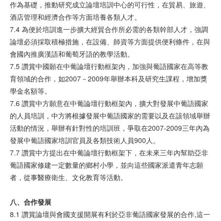
作為基礎，推動研究成立論壇培訓中心的可行性，在貿易、旅遊、
酒店管理和經濟合作等方面培養各類人才。
7.4 為便於培訓進一步擴大經貿合作所必需的各類幹部人才，強調
論壇必須採取積極措施，在設備、師資等方面提供便利條件，在與
會國內推廣漢語和葡萄牙語的教學活動。
7.5 讚賞中國願在中葡論壇行動框架內，加強與葡語國家在高等教
育領域的合作，如2007－2009年舉辦本科及研究生課程，增加獎
學金名額等。
7.6 讚賞中方願意在中葡論壇行動框架內，擴大對發展中葡語國家
的人員培訓，中方將根據發展中葡語國家的需要以及在該領域舉辦
活動的情況，舉辦有針對性的培訓班，爭取在2007-2009三年內為
發展中葡語國家培訓官員及各類技術人員900人。
7.7 讚賞中方提出在中葡論壇行動框架下，在未來三年內幫助亞非
葡語國家修建一定數量的鄉村小學，並向這些國家派遣青年志願
者，從事醫療衛生、文化教育等活動。
八、合作
發
展
8.1 讚賞論壇與會國支援開展有利於亞非葡語國家發展的合作,這一