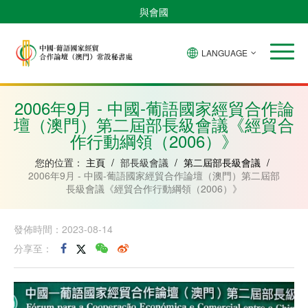
與會國
LANGUAGE
安
巴
佛
中
幾
赤
莫
葡
聖
東
哥
西
得
國
內
道
桑
萄
多
帝
拉
角
亞
幾
比
牙
美
汶
2006年9月 - 中國-葡語國家經貿合作論
比
內
克
和
壇（澳門）第二屆部長級會議《經貿合
紹
亞
普
林
作行動綱領（2006）》
西
比
您的位置：
主頁
/
部長級會議
/
第二屆部長級會議
/
2006年9月 - 中國-葡語國家經貿合作論壇（澳門）第二屆部
長級會議《經貿合作行動綱領（2006）》
發佈時間：2023-08-14
分享至：