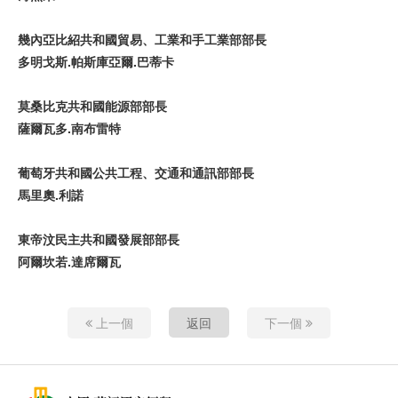
幾內亞
比
紹
共和
國貿
易、工
業
和手工
業
部部
長
多明戈斯
.
帕斯
庫亞爾
.
巴蒂卡
莫桑比克共和
國
能源部部
長
薩爾
瓦多
.
南布雷特
葡萄牙共和
國
公共工程、交通和通
訊
部部
長
馬
里
奧
.
利
諾
東
帝汶民主共和
國發
展部部
長
阿
爾
坎若
.
達
席
爾
瓦
上一個
返回
下一個