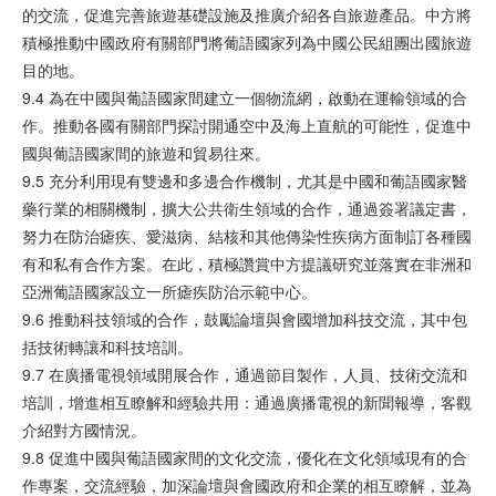
的交流，促進完善旅遊基礎設施及推廣介紹各自旅遊產品。中方將
積極推動中國政府有關部門將葡語國家列為中國公民組團出國旅遊
目的地。
9.4 為在中國與葡語國家間建立一個物流網，啟動在運輸領域的合
作。推動各國有關部門探討開通空中及海上直航的可能性，促進中
國與葡語國家間的旅遊和貿易往來。
9.5 充分利用現有雙邊和多邊合作機制，尤其是中國和葡語國家醫
藥行業的相關機制，擴大公共衛生領域的合作，通過簽署議定書，
努力在防治瘧疾、愛滋病、結核和其他傳染性疾病方面制訂各種國
有和私有合作方案。在此，積極讚賞中方提議研究並落實在非洲和
亞洲葡語國家設立一所瘧疾防治示範中心。
9.6 推動科技領域的合作，鼓勵論壇與會國增加科技交流，其中包
括技術轉讓和科技培訓。
9.7 在廣播電視領域開展合作，通過節目製作，人員、技術交流和
培訓，增進相互瞭解和經驗共用：通過廣播電視的新聞報導，客觀
介紹對方國情況。
9.8 促進中國與葡語國家間的文化交流，優化在文化領域現有的合
作專案，交流經驗，加深論壇與會國政府和企業的相互瞭解，並為