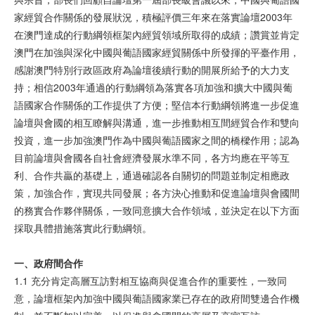
家經貿合作關係的發展狀況，積極評價三年來在落實論壇2003年
在澳門達成的行動綱領框架內經貿領域所取得的成績；讚賞並肯定
澳門在加強與深化中國與葡語國家經貿關係中所發揮的平臺作用，
感謝澳門特別行政區政府為論壇後續行動的開展所給予的大力支
持；相信2003年通過的行動綱領為落實各項加強和擴大中國與葡
語國家合作關係的工作提供了方便；堅信本行動綱領將進一步促進
論壇與會國的相互瞭解與溝通，進一步推動相互間經貿合作和雙向
投資，進一步加強澳門作為中國與葡語國家之間的橋樑作用；認為
目前論壇與會國各自社會經濟發展水準不同，各方均應在平等互
利、合作共贏的基礎上，通過確認各自關切的問題並制定相應政
策，加強合作，實現共同發展；各方決心推動和促進論壇與會國間
的務實合作夥伴關係，一致同意擴大合作領域，並決定在以下方面
採取具體措施落實此行動綱領。
一、政府
間
合作
1.1 充分肯定高層互訪對相互協商與促進合作的重要性，一致同
意，論壇框架內加強中國與葡語國家業已存在的政府間雙邊合作機