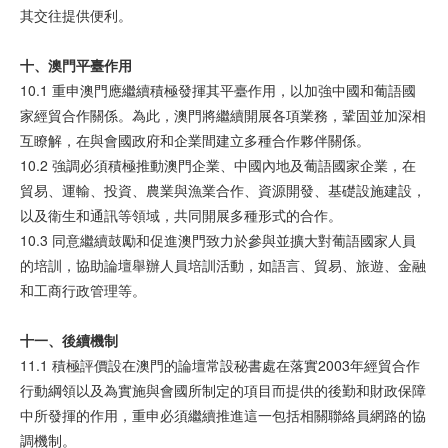
其交往提供便利。
十、澳
門
平
臺
作用
10.1 重申澳門應繼續積極發揮其平臺作用，以加強中國和葡語國
家經貿合作關係。為此，澳門將繼續開展各項業務，鞏固並加深相
互瞭解，在與會國政府和企業間建立多種合作夥伴關係。
10.2 強調必須積極推動澳門企業、中國內地及葡語國家企業，在
貿易、運輸、投資、農業與漁業合作、資源開發、基礎設施建設，
以及衛生和通訊等領域，共同開展多種形式的合作。
10.3 同意繼續鼓勵和促進澳門致力於參與並擴大對葡語國家人員
的培訓，協助論壇舉辦人員培訓活動，如語言、貿易、旅遊、金融
和工商行政管理等。
十一、後
續機
制
11.1 積極評價設在澳門的論壇常設秘書處在落實2003年經貿合作
行動綱領以及為實施與會國所制定的項目而提供的後勤和財政保障
中所發揮的作用，重申必須繼續推進這一包括相關聯絡員網路的協
調機制。