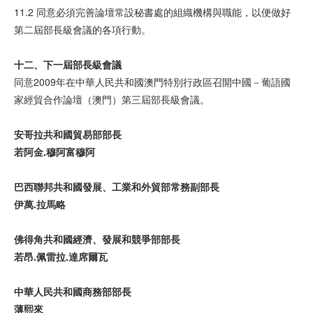
11.2 同意必須完善論壇常設秘書處的組織機構與職能，以便做好
第二屆部長級會議的各項行動。
十二、下一
屆
部
長級會議
同意2009年在中華人民共和國澳門特別行政區召開中國－葡語國
家經貿合作論壇（澳門）第三屆部長級會議。
安哥拉共和
國貿
易部部
長
若阿金
.
穆阿富穆阿
巴西
聯
邦共和
國發
展、工
業
和外
貿
部常
務
副部
長
伊
萬
.
拉
馬
略
佛得角共和
國經濟
、
發
展和
競爭
部部
長
若昂
.
佩雷拉
.
達
席
爾
瓦
中
華
人民共和
國
商
務
部部
長
薄熙
來