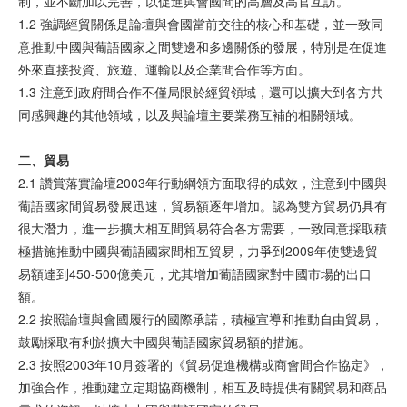
制，並不斷加以完善，以促進與會國間的高層及高官互訪。
1.2 強調經貿關係是論壇與會國當前交往的核心和基礎，並一致同
意推動中國與葡語國家之間雙邊和多邊關係的發展，特別是在促進
外來直接投資、旅遊、運輸以及企業間合作等方面。
1.3 注意到政府間合作不僅局限於經貿領域，還可以擴大到各方共
同感興趣的其他領域，以及與論壇主要業務互補的相關領域。
二、
貿
易
2.1 讚賞落實論壇2003年行動綱領方面取得的成效，注意到中國與
葡語國家間貿易發展迅速，貿易額逐年增加。認為雙方貿易仍具有
很大潛力，進一步擴大相互間貿易符合各方需要，一致同意採取積
極措施推動中國與葡語國家間相互貿易，力爭到2009年使雙邊貿
易額達到450-500億美元，尤其增加葡語國家對中國市場的出口
額。
2.2 按照論壇與會國履行的國際承諾，積極宣導和推動自由貿易，
鼓勵採取有利於擴大中國與葡語國家貿易額的措施。
2.3 按照2003年10月簽署的《貿易促進機構或商會間合作協定》，
加強合作，推動建立定期協商機制，相互及時提供有關貿易和商品