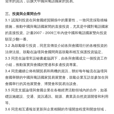
需求的資訊，以擴大中國與葡語國家的貿易。
三、投
資與
企
業間
合作
3.1 認識到投資在與會國經貿關係中的重要性，一致同意採取積極
措施，推動中國與葡語國家間的直接投資，尤其是中國對葡語國家
的直接投資。計畫2007－2009三年內使中國和葡語國家雙向投資
額至少翻一番。
3.2 為鼓勵吸引投資，同意宣傳並介紹各與會國現行的各種投資的
法律法規。鼓勵在論壇與會國間商簽鼓勵和相互保護投資協定。
3.3 同意在論壇常設秘書處協調下，由各與會國成立一個投資工作
小組，推動落實與會國的雙邊和多邊投資專案。
3.4 同意繼續公佈有關貿易和商機的資訊，辦好每年輪流在論壇與
會國舉辦的中國與葡語國家貿易展覽會，鼓勵企業互訪並參加在與
會國舉行的其他展覽會、博覽會和貿易洽談會。
3.5 同意支援論壇與會國企業在各種經濟活動領域內的合作，如基
礎設施建設、交通、資訊通訊、能源、農業及自然資源開發和利用
等。
3.6 同意相互通報並更新與企業相關的市場開放程度和開放領域，