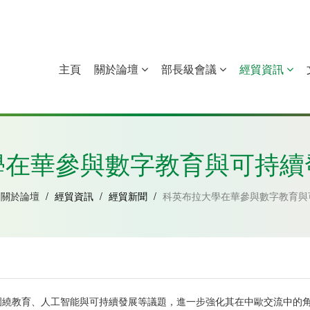
主頁
關於論壇
部長級會議
經貿資訊
中國
幾內亞比紹
赤道幾內亞
莫桑比克
學在華參與數字教育與可持續
關於論壇
/
經貿資訊
/
經貿新聞
/
科英布拉大學在華參與數字教育與
、人工智能與可持續發展等議題，進一步強化其在中歐交流中的角色。作為數字教育