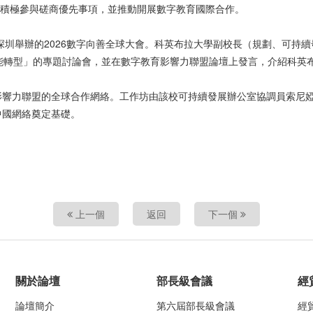
科英布拉大學積極參與磋商優先事項，並推動開展數字教育國際合作。
圳舉辦的2026數字向善全球大會。科英布拉大學副校長（規劃、可持續發展與
動人工智能賦能轉型」的專題討論會，並在數字教育影響力聯盟論壇上發言，介紹
聯盟的全球合作網絡。工作坊由該校可持續發展辦公室協調員索尼婭·羅德里格
中國網絡奠定基礎。
上一個
返回
下一個
關於論壇
部長級會議
經
論壇簡介
第六屆部長級會議
經