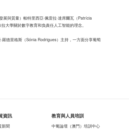
質量）帕特里西亞·佩雷拉·達席爾瓦（Patrícia
科英布拉大學關於數字教育和負責任人工智能的理念。
斯（Sónia Rodrigues）主持，一方面分享葡萄
貿資訊
教育與人員培訓
貿新聞
中葡論壇（澳門）培訓中心