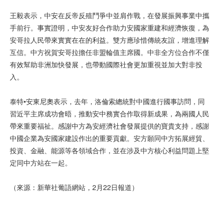
王毅表示，中安在反帝反殖鬥爭中並肩作戰，在發展振興事業中攜
手前行。事實證明，中安友好合作助力安國家重建和經濟恢復，為
安哥拉人民帶來實實在在的利益。雙方應珍惜傳統友誼，增進理解
互信。中方祝賀安哥拉擔任非盟輪值主席國。中非全方位合作不僅
有效幫助非洲加快發展，也帶動國際社會更加重視並加大對非投
入。
泰特•安東尼奧表示，去年，洛倫索總統對中國進行國事訪問，同
習近平主席成功會晤，推動安中務實合作取得新成果，為兩國人民
帶來重要福祉。感謝中方為安經濟社會發展提供的寶貴支持，感謝
中國企業為安國家建設作出的重要貢獻。安方願同中方拓展經貿、
投資、金融、能源等各領域合作，並在涉及中方核心利益問題上堅
定同中方站在一起。
（來源：新華社葡語網站，2月22日報道）