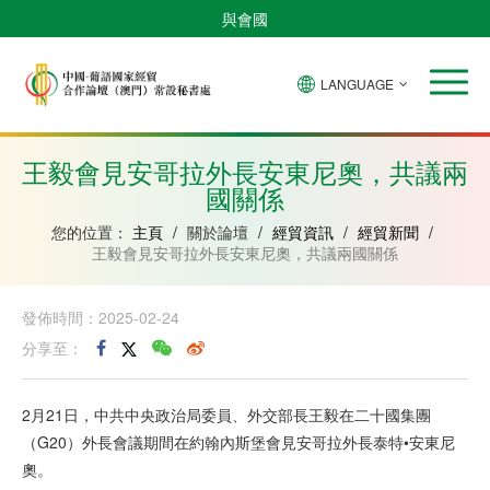
與會國
LANGUAGE
安
巴
佛
中
幾
赤
莫
葡
聖
東
哥
西
得
國
內
道
桑
萄
多
帝
拉
角
亞
幾
比
牙
美
汶
王毅會見安哥拉外長安東尼奧，共議兩
比
內
克
和
國關係
紹
亞
普
林
西
您的位置：
主頁
/
關於論壇
/
經貿資訊
/
經貿新聞
/
比
王毅會見安哥拉外長安東尼奧，共議兩國關係
發佈時間：2025-02-24
分享至：
2月21日，中共中央政治局委員、外交部長王毅在二十國集團
（G20）外長會議期間在約翰內斯堡會見安哥拉外長泰特•安東尼
奧。