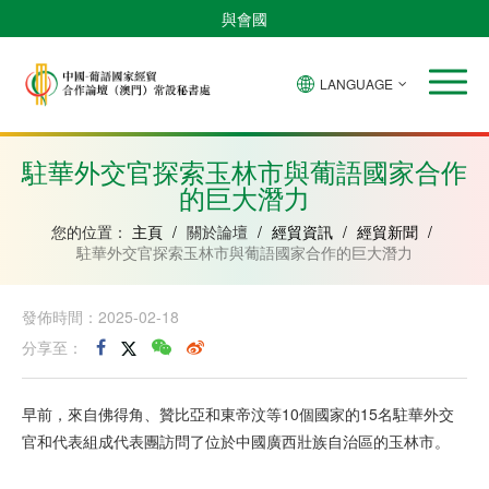
與會國
LANGUAGE
安
巴
佛
中
幾
赤
莫
葡
聖
東
哥
西
得
國
內
道
桑
萄
多
帝
拉
角
亞
幾
比
牙
美
汶
駐華外交官探索玉林市與葡語國家合作
比
內
克
和
的巨大潛力
紹
亞
普
林
西
您的位置：
主頁
/
關於論壇
/
經貿資訊
/
經貿新聞
/
比
駐華外交官探索玉林市與葡語國家合作的巨大潛力
發佈時間：2025-02-18
分享至：
早前，來自佛得角、贊比亞和東帝汶等10個國家的15名駐華外交
官和代表組成代表團訪問了位於中國廣西壯族自治區的玉林市。