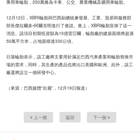
乘用車輪胎，250萬條為卡車、公交、農業機械及礦用車輪胎。
12月12日，XBRI輪胎與巴西副總統兼發展、工業、貿易和服務部
部長傑拉爾多•阿爾克明進行了會談。會上，XBRI輪胎宣佈了這一
消息。該項目初期投資額為15億雷亞爾，輪胎廠的建築面積將超過
50萬平方米，占地面積達330公頃。
日落輪胎表示，該工廠將主要用於滿足巴西汽車產業和輪胎替換市
場的需求，同時，其生產的產品也將出口美國和歐洲。此外，該工
廠還將設立一個研發中心。
（來源：巴西媒體“壯麗”，12月19日報道）
上一個
返回
下一個