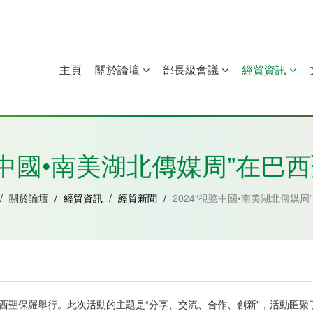
主頁
關於論壇
部長級會議
經貿資訊
中國
幾內亞比紹
赤道幾內亞
莫桑比克
視聽中國•南美湖北傳媒周”在巴
/
關於論壇
/
經貿資訊
/
經貿新聞
/
2024“視聽中國•南美湖北傳媒
正式在巴西聖保羅舉行。此次活動的主題是“分享、交流、合作、創新”，活動