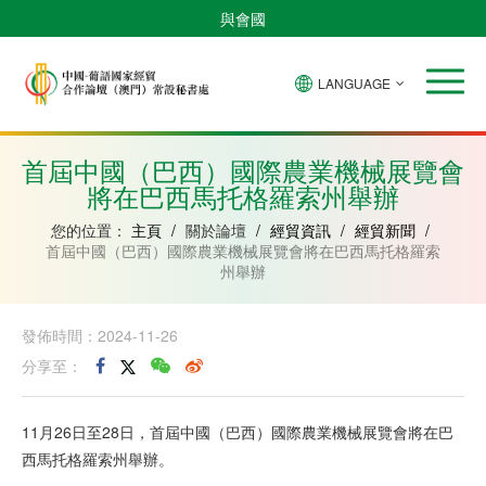
與會國
LANGUAGE
安
巴
佛
中
幾
赤
莫
葡
聖
東
哥
西
得
國
內
道
桑
萄
多
帝
拉
角
亞
幾
比
牙
美
汶
首屆中國（巴西）國際農業機械展覽會
比
內
克
和
將在巴西馬托格羅索州舉辦
紹
亞
普
林
西
您的位置：
主頁
/
關於論壇
/
經貿資訊
/
經貿新聞
/
比
首屆中國（巴西）國際農業機械展覽會將在巴西馬托格羅索
州舉辦
發佈時間：2024-11-26
分享至：
11月26日至28日，首屆中國（巴西）國際農業機械展覽會將在巴
西馬托格羅索州舉辦。